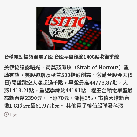
台積電勁揚領軍電子股 台股早盤漲逾1400點收復季線
美伊協議露曙光，荷莫茲海峽（Strait of Hormuz）重
啟有望，美股道瓊及標普500指數創高，激勵台股今天(5
日)開盤跳空大漲超過千點，早盤最高44773.87點，大
漲1413.21點，重返季線約44191點。權王台積電早盤最
高新台幣2390元，上漲70元，漲幅3%，市值大增新台
幣1.81兆元至61.97兆元。 其他電子權值股聯發科漲逾
5%、鴻海...
1 天