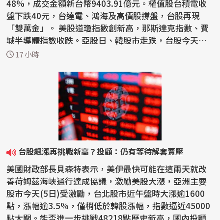
48%，成交金額新台幣9403.91億元。權值股台積電收
盤下跌40元，台達電、鴻海及高價股撐盤，台股再現
「雙萬金」。 美股道瓊指數創新高，那斯達克指數、費
城半導體指數收跌。亞股日、韓股市走跌，台股今天以4
4487點開...
17 小時
台股飆漲再挑戰新高？投顧：仍有等待解套賣壓
美國財政部長貝森特表示，美伊最快可能在這兩天就改
善荷姆茲海峽通行達成協議，激勵美股大漲，亞洲主要
股市今天(5日)受激勵，台北股市近午盤時大漲逾1600
點，漲幅逾3.5%，僅稍低於韓股漲幅，指數逼近45000
點大關。能否進一步挑戰48218點歷史新高，國內投顧