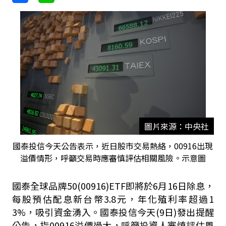
圖片來源：中央社
國泰投信今天公告表示，近日股市交易熱絡，00916出現
溢價情形，呼籲交易時應審慎評估相關風險。示意圖
國泰全球品牌50(00916)ETF即將於6月16日除息，
每股預估配息新台幣3.8元，年化殖利率超過1
3%，吸引資金湧入。國泰投信今天(9日)發出提醒
公告，指00916溢價過大，呼籲投資人審慎評估風