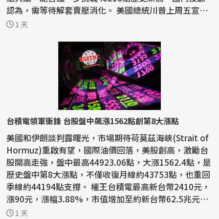
認為，需等待解套賣壓消化。 美國總統川普上周五宣稱
要恢復攻...
1 天
台積電領軍衝鋒 台股盤中飆漲1562點創第8大漲點
美國和伊朗談判露曙光，市場期待荷莫茲海峽(Strait of
Hormuz)重啟有望，國際油價回落，美股創高，激勵台
股開高走強，盤中最高44923.06點，大漲1562.4點，是
歷史盤中第8大漲點，不僅收復月線約43753點，也重回
季線約44194點支撐。 權王台積電最高新台幣2410元，
漲90元，漲幅3.88%，市值增加至約新台幣62.5兆元。
截至...
1 天