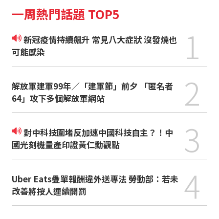
一周熱門話題 TOP5
1
新冠疫情持續飆升 常見八大症狀 沒發燒也
可能感染
2
解放軍建軍99年／「建軍節」前夕 「匿名者
64」攻下多個解放軍網站
3
對中科技圍堵反加速中國科技自主？！中
國光刻機量產印證黃仁勳觀點
4
Uber Eats疊單報酬違外送專法 勞動部：若未
改善將按人連續開罰