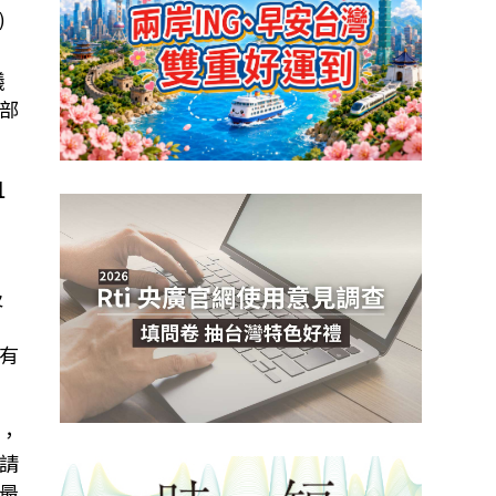
)
議
部
且
及
有
，
請
最