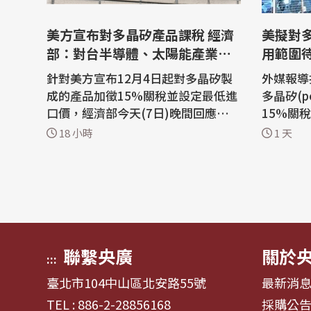
美方宣布對多晶矽產品課稅 經濟
美擬對
部：對台半導體、太陽能產業衝
用範圍
擊有限
針對美方宣布12月4日起對多晶矽製
外媒報導
成的產品加徵15%關稅並設定最低進
多晶矽(po
口價，經濟部今天(7日)晚間回應，對
15%關
產業衝擊有限。經濟部分析，在半導
傍晚回應
18 小時
1 天
體方面，依據台美投資MOU，台廠赴
可能的關
美投資建廠、量產都可享關稅豁免配
能供應鏈
額，所需原物料也可爭取進口免稅；
晶片，但
太陽能產業方面則是以內銷為主，受
續公布內容而定。
關稅影響不大。 經濟部說明，美方目
光電板、
的在...
出美方...
聯繫央廣
關於
:::
臺北市104中山區北安路55號
最新消
TEL : 886-2-28856168
採購公