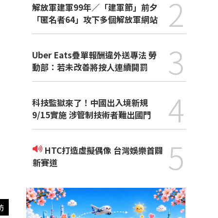
2
解放軍建軍99年／「建軍節」前夕
「匿名者64」攻下多個解放軍網站
3
Uber Eats疊單報酬違外送專法 勞
動部：若未改善將按人連續開罰
4
科技監獄來了！中國出入境新規
9/15實施 涉管制技術者難出國門
5
HTC打造虛擬偶像 台灣娛樂首闢
新賽道
訪