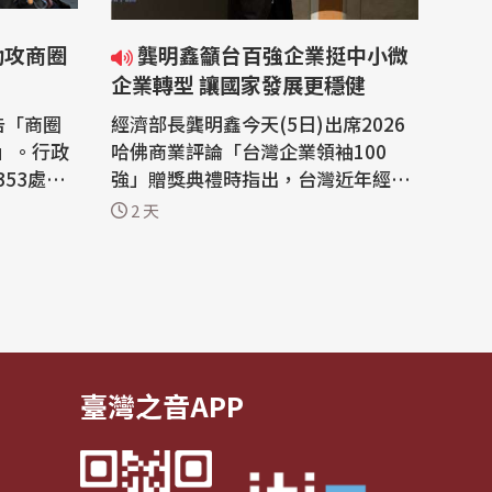
助攻商圈
龔明鑫籲台百強企業挺中小微
企業轉型 讓國家發展更穩健
告「商圈
經濟部長龔明鑫今天(5日)出席2026
」。行政
哈佛商業評論「台灣企業領袖100
53處商
強」贈獎典禮時指出，台灣近年經濟
這是台灣
表現亮眼，尤其高科技產業賺了很多
2 天
。為協助
錢，政府也希望將「贏者圈」擴大，
調，自20
每年將投入新台幣250億元輔導中小
轉型升級發
企業升級轉型，他並呼籲獲獎百大企
5.5億
業都能共襄盛舉，藉由供應鏈合作效
及國際化
益、導入AI工具，協助帶動更多中小
微企業轉骨...
臺灣之音APP