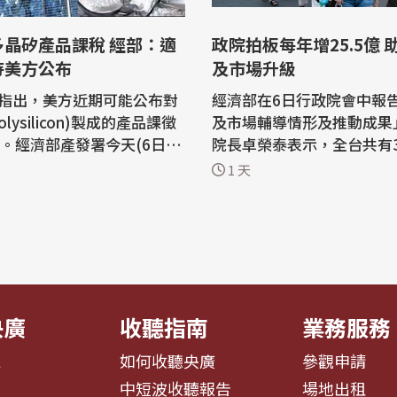
多晶矽產品課稅 經部：適
政院拍板每年增25.5億 
待美方公布
及市場升級
指出，美方近期可能公布對
經濟部在6日行政院會中報
lysilicon)製成的產品課徵
及市場輔導情形及推動成果
稅。經濟部產發署今天(6日)
院長卓榮泰表示，全台共有3
，依照外媒揭露資訊，此項
圈及1,030處市場、夜市，
1 天
稅主要針對多晶矽及其太陽
小型、微型商業發展的基石
供應鏈產品，不涉及半導體
商圈及市場升級，卓榮泰強
實際適用範圍仍要以美方後
27年起將透過中小微企業
 多晶矽是製造太陽
展方案，每年再加碼新台幣2
半導體的關鍵原料，此次傳
元，加速商圈、市場數位化
轉型。 經濟...
央廣
收聽指南
業務服務
息
如何收聽央廣
參觀申請
告
中短波收聽報告
場地出租