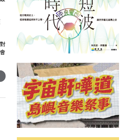
傾
對
會