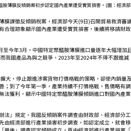
醯胺薄膜反傾銷案初步認定國內產業遭受實質損害。(圖：經濟部
薄膜課徵反傾銷稅案，經濟部今天(9日)召開貿易救濟審
有合理跡象顯示國內產業遭受實質損害，後續將移請財政
1月至今年3月，中國特定聚醯胺薄膜進口量逐年大幅增加
而我國產品為與之競爭，2023年至2024年不得不跟進減
持續擴大，停止跟進涉案貨物打價格戰的策略，卻使內銷量
善；到了今年第一季，產業持續不打價格戰，售價略有調
無法獲利，顯示中國特定聚醯胺薄膜傾銷進口對國內產業
辦法」規定，我國反傾銷案件調查由財政部、經濟部分工
先由經濟部進行產業損害初步調查，如認定成立，就會移
「最後」調查認定傾銷成立，再由經濟部進行產業損害「