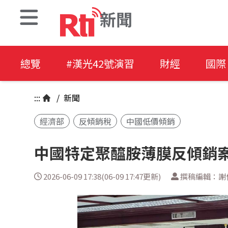
新聞
總覽
#漢光42號演習
財經
國際
:::
/
新聞
經濟部
反傾銷稅
中國低價傾銷
中國特定聚醯胺薄膜反傾銷案
2026-06-09 17:38(06-09 17:47更新)
撰稿編輯：謝