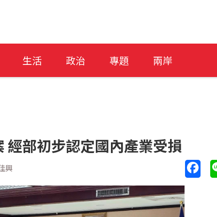
生活
政治
專題
兩岸
 經部初步認定國內產業受損
佳興