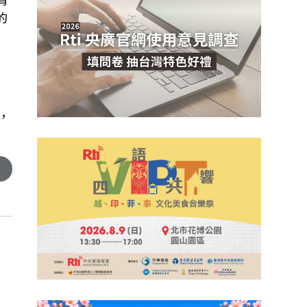
的
。
，