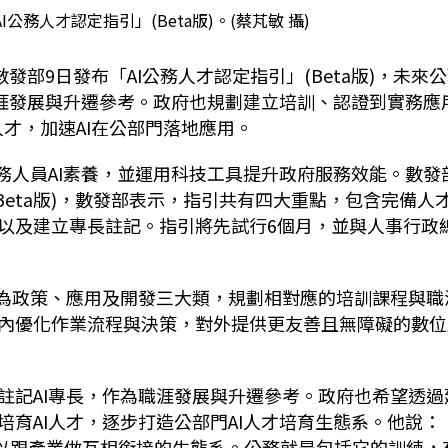
公務人才認定指引」(Beta版)。(蔡芃敏 攝)
發部9日發布「AI公務人才認定指引」(Beta版)，未來
職涯發展與升遷參考。政府也規劃建立培訓、認證到實務應
I人才，加速AI在公部門落地應用。
務人員AI素養，並運用科技工具提升政府服務效能。數發
Beta版)，數發部表示，指引共有四大重點，包含完備人
以及建立專長註記。指引將先試行6個月，並與人事行政
分為政策、應用及開發三大類，規劃相對應的培訓課程與職
內優化作業流程與決策，對外提供更友善且無障礙的數位
註記AI專長，作為職涯發展與升遷參考。政府也希望透過
育AI人才，逐步打造公部門AI人才培育生態系。他說：
可以跟產業做互相銜接的生態系。公務就是包括它的訓練，