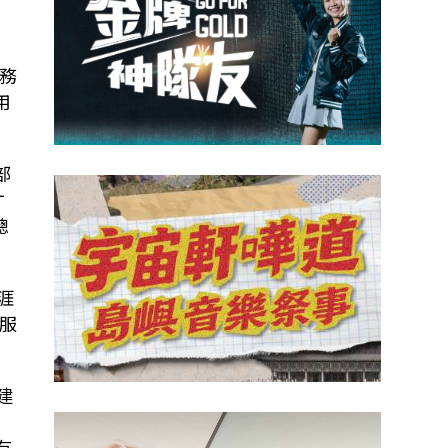
公務
用
部
才
總
涯
服
建
有