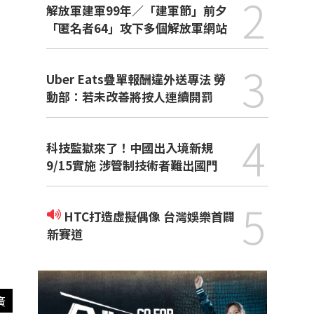
2
解放軍建軍99年／「建軍節」前夕
「匿名者64」攻下多個解放軍網站
3
Uber Eats疊單報酬違外送專法 勞
動部：若未改善將按人連續開罰
4
科技監獄來了！中國出入境新規
9/15實施 涉管制技術者難出國門
5
HTC打造虛擬偶像 台灣娛樂首闢
新賽道
廣