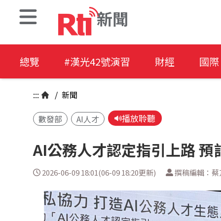
新聞
總覽
#漢光42號演習
財經
國際
:::
/
新聞
播放聆聽
數發部
AI人才
AI公務人才認定指引上路 預計
2026-06-09 18:01(06-09 18:20更新)
撰稿編輯：蔡