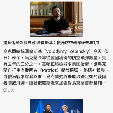
攔截俄飛彈頻失敗 澤倫斯基：援烏防空飛彈僅去年1/3
烏克蘭總統澤倫斯基（Volodymyr Zelenskiy）今天（5
日）表示，烏克蘭今年從盟國獲得的防空飛彈數量，只
有去年的三分之一。基輔正積極尋求美國授權，讓烏克
蘭自行生產愛國者（Patriot）攔截飛彈。 路透社報導，
自俄烏戰爭爆發以來，烏克蘭始終未能取得足夠的愛國
者攔截飛彈。隨著俄羅斯近來加強對烏克蘭首都基輔和
南部...
1 天