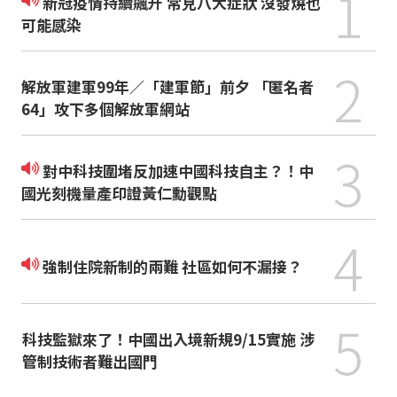
1
新冠疫情持續飆升 常見八大症狀 沒發燒也
可能感染
2
解放軍建軍99年／「建軍節」前夕 「匿名者
64」攻下多個解放軍網站
3
對中科技圍堵反加速中國科技自主？！中
國光刻機量產印證黃仁勳觀點
4
強制住院新制的兩難 社區如何不漏接？
5
科技監獄來了！中國出入境新規9/15實施 涉
管制技術者難出國門