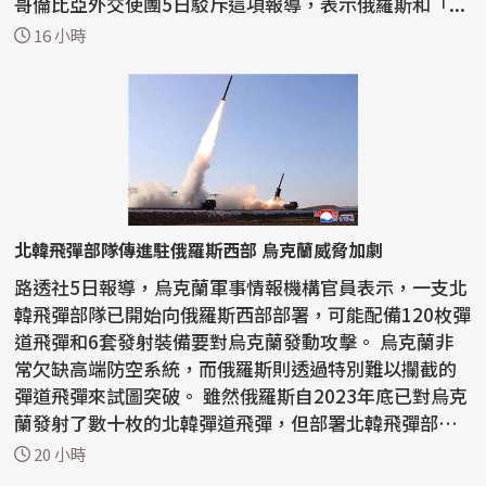
哥倫比亞外交使團5日駁斥這項報導，表示俄羅斯和「...
16 小時
北韓飛彈部隊傳進駐俄羅斯西部 烏克蘭威脅加劇
路透社5日報導，烏克蘭軍事情報機構官員表示，一支北
韓飛彈部隊已開始向俄羅斯西部部署，可能配備120枚彈
道飛彈和6套發射裝備要對烏克蘭發動攻擊。 烏克蘭非
常欠缺高端防空系統，而俄羅斯則透過特別難以攔截的
彈道飛彈來試圖突破。 雖然俄羅斯自2023年底已對烏克
蘭發射了數十枚的北韓彈道飛彈，但部署北韓飛彈部
隊...
20 小時