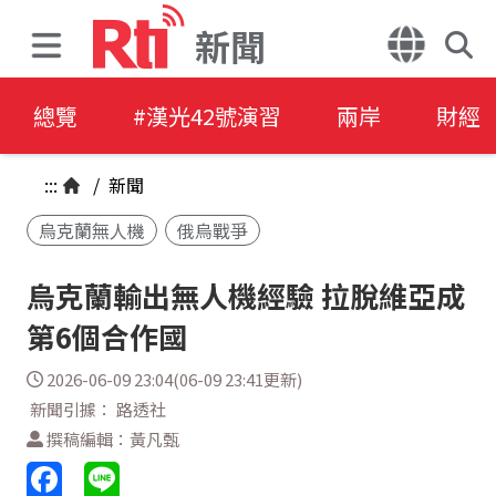
新聞
總覽
#漢光42號演習
兩岸
財經
:::
/
新聞
烏克蘭無人機
俄烏戰爭
烏克蘭輸出無人機經驗 拉脫維亞成
第6個合作國
2026-06-09 23:04(06-09 23:41更新)
新聞引據： 路透社
撰稿編輯：黃凡甄