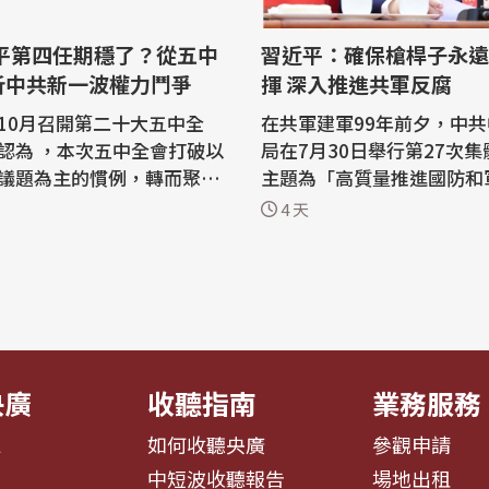
習近平：確保槍桿子永遠
析中共新一波權力鬥爭
揮 深入推進共軍反腐
10月召開第二十大五中全
在共軍建軍99年前夕，中
認為 ，本次五中全會打破以
局在7月30日舉行第27次
議題為主的慣例，轉而聚焦
主題為「高質量推進國防和
」與「全面從嚴治黨」的主
化」。中共總書記習近平強
4 天
實則為明年「二十一大」的
保「槍桿子永遠聽黨指揮」
與權力鬥爭拉開序幕，尤其
入推進反腐鬥爭。 據新華社報導，這
全會可能異動的中央委員人
次中央政治局集體學習在中
0人，將創下中共改革開放以
建軍節」前夕舉行。習近平
，更反映出習近平在追求第
時強調，要高質量推進國防
..
代化，...
央廣
收聽指南
業務服務
息
如何收聽央廣
參觀申請
告
中短波收聽報告
場地出租