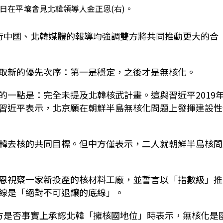
8日在平壤會見北韓領導人金正恩(右)。
行中國、北韓媒體的報導均強調雙方將共同推動更大的合
取新的優先次序：第一是穩定，之後才是無核化。
的一點是：完全未提及北韓核武計畫。這與習近平2019
習近平表示，北京願在朝鮮半島無核化問題上發揮建設性
韓去核的共同目標。但中方僅表示，二人就朝鮮半島核問
恩視察一家新投產的核材料工廠，並誓言以「指數級」推
線是「絕對不可退讓的底線」。
方是否事實上承認北韓「擁核國地位」時表示，無核化是