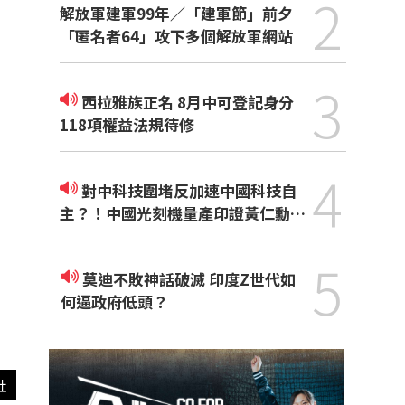
2
解放軍建軍99年／「建軍節」前夕
「匿名者64」攻下多個解放軍網站
3
西拉雅族正名 8月中可登記身分
118項權益法規待修
4
對中科技圍堵反加速中國科技自
主？！中國光刻機量產印證黃仁勳觀
點
5
莫迪不敗神話破滅 印度Z世代如
何逼政府低頭？
社