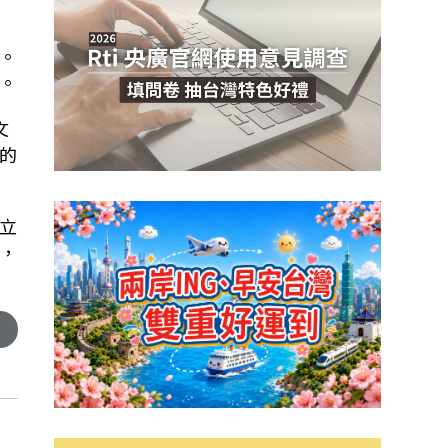
。
。
文
的
立
，