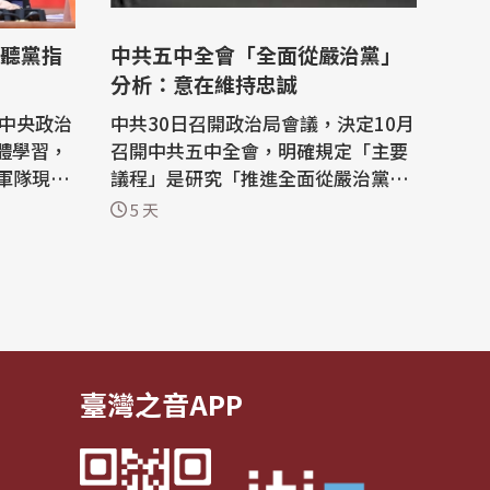
聽黨指
中共五中全會「全面從嚴治黨」
分析：意在維持忠誠
共中央政治
中共30日召開政治局會議，決定10月
集體學習，
召開中共五中全會，明確規定「主要
軍隊現代
議程」是研究「推進全面從嚴治黨若
調，要確
干重大問題」。分析指出，「全面從
5 天
，並要深
嚴治黨」已經異化為維持忠誠的政治
工具。 法國國際廣播電台（RFI）中
共「八一
文網報導，中共政治局會議研究目前
主持會議
的經濟形勢和經濟工作，但最重要的
和軍隊現
是決定在今年10月召開五中全會，而
五中全...
臺灣之音APP