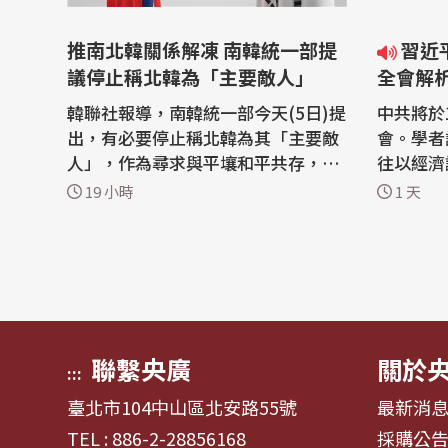
推南北韓關係解凍 南韓統一部提
習近平第四任期穩了？從五中
議停止稱北韓為「主要敵人」
全會解
韓聯社報導，南韓統一部今天(5日)提
中共將於
出，有必要停止稱北韓為其「主要敵
會。學者
人」，作為尋求與平壤和平共存，重
往以經濟
振長期凍結的南北韓關係的措施之
於「黨建
19 小時
1 天
一。 南韓統一部向總統李在明(Lee J
題議程，
ae Myung)簡報其主要政策計畫，聚
人事佈局
焦在建立互相尊重與互惠合作、和平
這次五中
化解衝突與危機控管，以及長期推動
數多達3
朝鮮半島無核化與東北亞和平。 作為
來的紀錄
這項...
四任期的.
聯繫央廣
關於
:::
臺北市104中山區北安路55號
最新消
TEL : 886-2-28856168
採購公