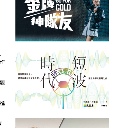
年
作
題
進
國