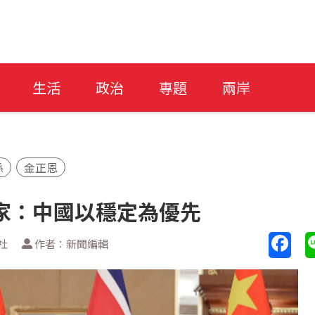
生活
政治
專題
兩岸
係
金正恩
家：中國以穩定為優先
社
作者：新聞編輯