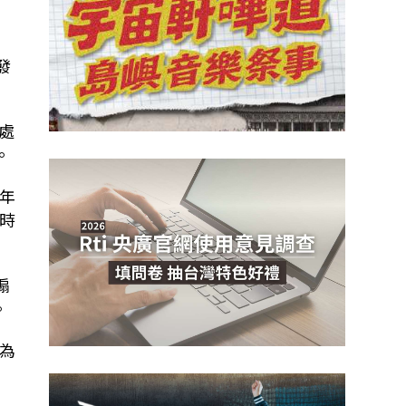
發
處
。
年
時
煽
。
為