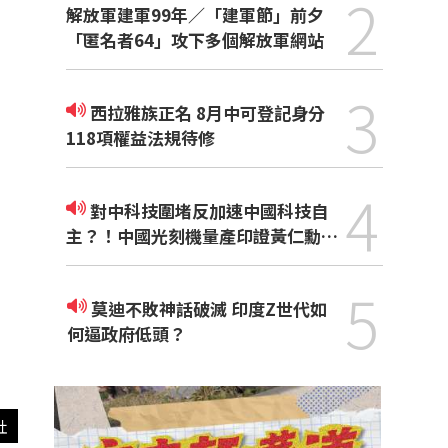
2
解放軍建軍99年／「建軍節」前夕
「匿名者64」攻下多個解放軍網站
3
西拉雅族正名 8月中可登記身分
118項權益法規待修
4
對中科技圍堵反加速中國科技自
主？！中國光刻機量產印證黃仁勳觀
點
5
莫迪不敗神話破滅 印度Z世代如
何逼政府低頭？
社