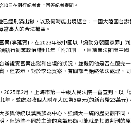
晗10日在例行記者會上回答記者提問。
大陸已經刑滿出獄，以及何時能出境返台，中國大陸國台辦
保障當事人的合法權益。
察(李延賀)，在2023年被中國以「煽動分裂國家罪」判
仍須執行剝奪政治權利1年「附加刑」，目前無法離開中國
台辦證實富察出獄和出境的狀況，並提問他是否在服完一
實，但表示，對於李延賀案，有關部門始終依法處理，同
後，2025年2月，上海市第一中級人民法院一審宣判，以「
1年，並處沒收個人財產人民幣5萬元(約新台幣23萬元)
大多與傳統以漢民族為中心、強調大一統的歷史觀不同，
明，但這些不同於主流的意識形態可能就是其遭判刑的原