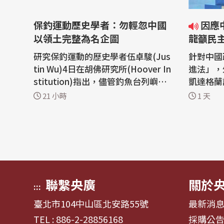
保釣運動歷史學者：勿輕忽中國
因應中國「民促法」威脅 林佳
以領土完整為名企圖
龍籲民
研究保釣運動的歷史學者伍卓駿(Jus
針對中國
tin Wu)4日在胡佛研究所(Hoover In
進法」，
stitution)指出，儘管釣魚台列嶼未
凱達格蘭
來局勢難以預測，但鑑於先前俄羅斯
國執法機
21 小時
1 天
入侵烏克蘭的教訓，國際社會不可輕
不僅限於
忽一個擁核大國以領土完整與歷史恩
陣營共同
怨等主張所展現的企圖。 美國胡佛研
會相應調
究所舉辦近代中國與台灣工作坊。加
交策略因應
州州立大學沙加緬度分校歷史學者伍
財團法人
卓駿講...
格蘭...
聯繫央廣
關於
:::
臺北市104中山區北安路55號
最新消
TEL : 886-2-28856168
採購公