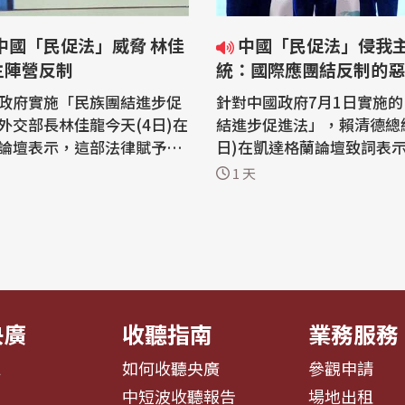
中國「民促法」侵我主權 總
主陣營反制
統：國際應團結反制的惡
政府實施「民族團結進步促
針對中國政府7月1日實施
外交部長林佳龍今天(4日)在
結進步促進法」，賴清德總統
論壇表示，這部法律賦予中
日)在凱達格蘭論壇致詞表
關恣意解釋的空間，其威脅
僅侵害台灣主權、迫害宗教
1 天
台灣，因此要呼籲國際民主
群，更透過跨國鎮壓手段，
反制這種惡劣行徑，台灣也
國人民進行政治審查、製造
整戰略思維，以更靈活的外
應，是一部國際社會應該團
這場長期挑戰。 外交部與
惡法。 「凱達格蘭論壇：2026印太
台灣經濟研究院舉辦「凱達
安全對話」，本屆論壇重點
切中國...
央廣
收聽指南
業務服務
息
如何收聽央廣
參觀申請
告
中短波收聽報告
場地出租