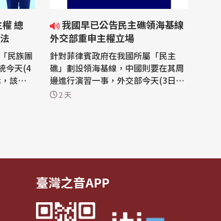
我國早已公告民主礁領海基線
法
外交部重申主權立場
的「民族團
針對菲律賓政府在我國所屬「民主
今天(4
礁」劃設領海基線，中國則要在其周
示，該法不
邊進行演習一事，外交部今天(3日)指
與少數族
出，我國反對任何一方以武力、脅迫
2 天
對世界各
或片面行動改變現狀，也反對針對南
寒蟬效
海主權及海洋權利做過度擴張的主
結反制的
張，或採取可能升高區域緊張情勢的
行動；外交部重申，中華民國政府對
之一是關
南海諸島及其相關海域的主權立場一
貫明確，沒...
臺灣之音APP