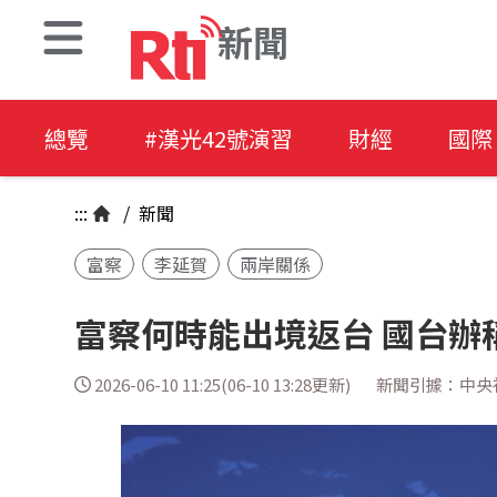
新聞
總覽
#漢光42號演習
財經
國際
:::
/
新聞
富察
李延賀
兩岸關係
富察何時能出境返台 國台辦
2026-06-10 11:25(06-10 13:28更新)
新聞引據：中央