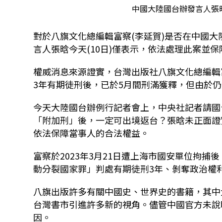
中國大陸國台辦發言人張
對於八旗文化總編輯富察(李延賀)是否在中國
言人張晗今天(10日)僅表示，依法處理此案並
權威消息來源證實，台灣出版社八旗文化總編輯富
3年有期徒刑後，已於5月間刑滿獲釋，但由於
今天大陸國台辦例行記者會上，中央社記者請國
「附加刑」後，一定可出境返台？張晗未正面證
依法保障當事人的合法權益。
富察於2023年3月21日遭上海市國安單位拘捕
動分裂國家罪」判處有期徒刑3年、剝奪政治權利
八旗出版許多有關中國史、世界史的書籍，其中
台灣書市引進許多新的視角。儘管中國官方未說
因。