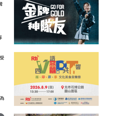
灣
菲
受
為