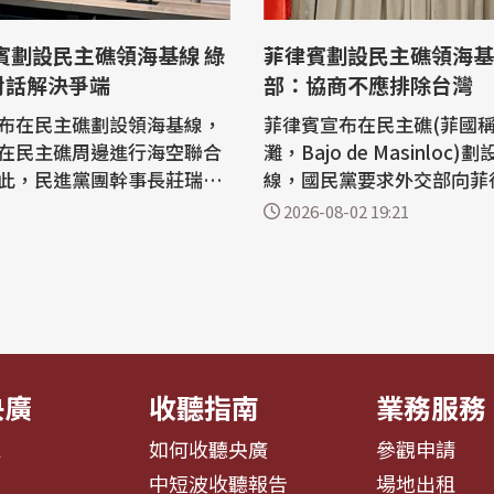
菲律賓劃設民主礁領海基線 
對話解決爭端
部：協商不應排除台灣
布在民主礁劃設領海基線，
菲律賓宣布在民主礁(菲國
在民主礁周邊進行海空聯合
灘，Bajo de Masinloc)
此，民進黨團幹事長莊瑞雄
線，國民黨要求外交部向菲
日)表示，政府一定會確保中華
正式交涉。外交部今天(2日
2026-08-02 19:21
海島礁的主權，並呼籲各界
華民國政府對南海諸島及其
合國海洋法公約》(UNCLO
的主權立場一貫明確；任何
關國際法，擱置爭議及透過和
的對話、協商或多邊機制，
護印太和平。國民黨立委黃
除台灣。 菲律賓外交部7月31日表
菲律賓勿侵犯我國領海等權
示，已向聯合國秘書處遞交
其周邊...
央廣
收聽指南
業務服務
息
如何收聽央廣
參觀申請
告
中短波收聽報告
場地出租