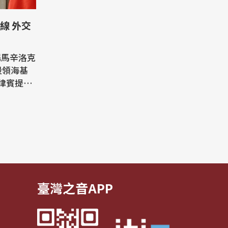
外交
稱馬辛洛克
劃設領海基
律賓提出
)表示，中
相關海域
涉及南海
均不應排
民主礁及
臺灣之音APP