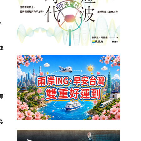
，
並
經
為