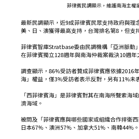
菲律賓民調顯示，維護南海主權議題
最新民調顯示，近9成菲律賓民眾支持政府與理
美、日、澳獲得最高支持，台灣排名第8，但支
菲律賓智庫Stratbase委由民調機構「亞洲脈動」(
在菲律賓獨立128週年與南海仲裁案裁決10週
調查顯示，86%受訪者贊成菲律賓應依據201
海」權益，僅3%受訪者表示反對，另有11%未
「西菲律賓海」是菲律賓對其在南海所聲索海域
濟海域。
被問及「菲律賓應與哪些國家或組織合作捍衛西
日本67%、澳洲57%、加拿大51%、南韓44%