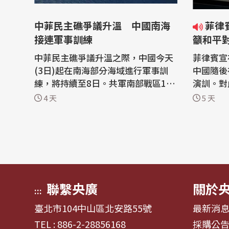
中菲民主礁爭議升溫 中國南海
菲律賓劃設民主礁領海基線 綠
接連軍事訓練
籲和平
中菲民主礁爭議升溫之際，中國今天
菲律賓宣
(3日)起在南海部分海域進行軍事訓
中國隨後
練，將持續至8日。共軍南部戰區1日
演訓。對
已在民主礁領海、領空和周邊海空域
今天(3
4 天
5 天
組織海空聯合演訓。 三亞海事局1日
民國在南
發布航行警告，3日至7日每天上午5
依據《聯
時至午夜12時，8日上午7時至晚上6
S)及相
時，在南海部分海域進行軍事訓練，
平對話維
禁止駛入。根據公布的座標，軍事訓
仁則呼籲
練區域...
益。 菲...
聯繫央廣
關於
:::
臺北市104中山區北安路55號
最新消
TEL : 886-2-28856168
採購公