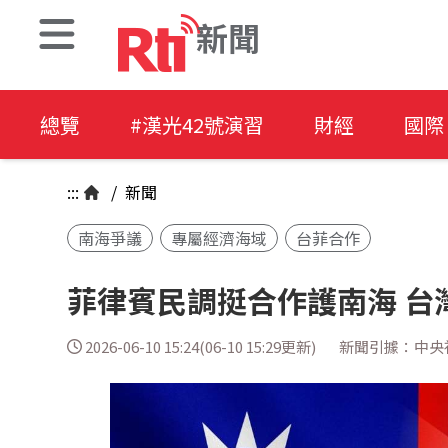
新聞
總覽
#漢光42號演習
財經
國際
:::
/
新聞
南海爭議
專屬經濟海域
台菲合作
菲律賓民調挺合作護南海 台
2026-06-10 15:24(06-10 15:29更新)
新聞引據：中央