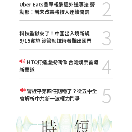
2
Uber Eats疊單報酬違外送專法 勞
動部：若未改善將按人連續開罰
3
科技監獄來了！中國出入境新規
9/15實施 涉管制技術者難出國門
4
HTC打造虛擬偶像 台灣娛樂首闢
新賽道
5
習近平第四任期穩了？從五中全
會解析中共新一波權力鬥爭