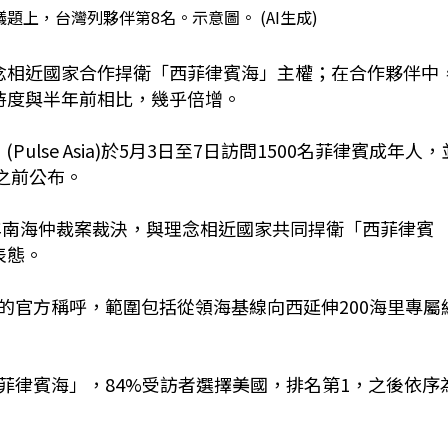
上，台灣列夥伴第8名。示意圖。 (AI生成)
念相近國家合作捍衛「西菲律賓海」主權；在合作夥伴中
持度與半年前相比，幾乎倍增。
Pulse Asia)於5月3日至7日訪問1500名菲律賓成年人，
年之前公布。
6年南海仲裁案裁決，與理念相近國家共同捍衛「西菲律賓
表態。
的官方稱呼，範圍包括從領海基線向西延伸200海里專屬
菲律賓海」，84%受訪者選擇美國，排名第1，之後依序
。