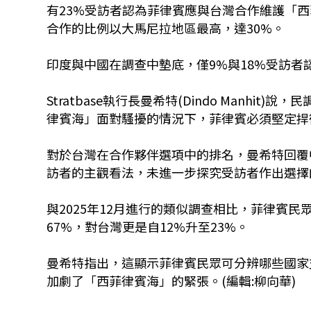
有23%受訪者認為菲律賓應與台灣合作維護「
合作的比例以大馬尼拉地區最高，達30%。
印度與中國在調查中墊底，僅9%與18%受訪
Stratbase執行長曼希特(Dindo Manh
律賓海」面對騷擾的情況下，菲律賓必須堅定捍
對於台灣在合作夥伴選項中的排名，曼希特回覆
訪者的主觀看法，未進一步探究受訪者作出選擇
與2025年12月進行的類似調查相比，菲律賓民
67%，對台灣更是自12%升至23%。
曼希特指出，這顯示菲律賓民眾可分辨哪些國家
加劇了「西菲律賓海」的緊張。(編輯:柳向華)