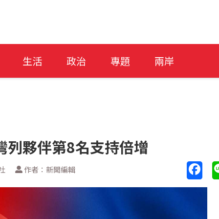
生活
政治
專題
兩岸
灣列夥伴第8名支持倍增
社
作者：新聞編輯