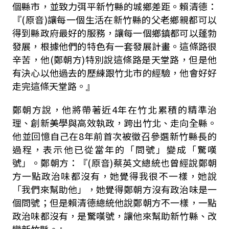
個縣市，並致力弭平新竹縣的城鄉差距。賴清德：
『(原音)讓每一個生活在新竹縣的父老鄉親都可以
得到縣政府最好的服務，讓每一個鄉鎮都可以蓬勃
發展，根據他們的特色有一套發展計畫。這條路很
辛苦，他(鄭朝方)特別說這條路是天堂路，但是他
有決心以他過去的歷練跟竹北市的經驗，他會好好
走完這條天堂路。』
鄭朝方說，他將帶著近4年在竹北累積的精準治
理、創新美學與高效執政，跨出竹北、走向全縣。
他並回憶自己在8年前首次被徵召參選新竹縣長的
過程，表示他已從當年的「問號」變成「驚嘆
號」。鄭朝方：『(原音)蔡英文總統也曾經說鄭朝
方一點政治味都沒有，她覺得我很不一樣，她說
「我們來幫助他」，她覺得鄭朝方沒有政治味是一
個問號；但是賴清德總統他說鄭朝方不一樣，一點
政治味都沒有，是驚嘆號，讓他來幫助新竹縣、改
變新竹縣。』