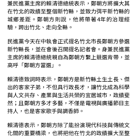
兼民進黨主席的賴清德總統表示，鄭朝方將擴大其
在竹北的政績至整個新竹縣，並致力弭平新竹縣的
城鄉差距。鄭朝方則說，他將帶著4年的治理經
驗，跨出竹北、走向全縣。
民進黨今天在中執會正式提名竹北市長鄭朝方參選
新竹縣長，並在會後召開提名記者會。身兼民進黨
主席的賴清德總統親自為鄭朝方繫上競選背帶，並
高呼「鄭朝方當選」。
賴清德致詞時表示，鄭朝方是新竹縣土生土長、傑
出的客家子弟，不但具行政長才，讓竹北成為科學
與人文共存、產業與生活共榮的宜居城市，政績斐
然；且鄭朝方多才多藝，不僅是電視與廣播節目主
持人，也是客家歌手與調香師。
賴清德表示，鄭朝方除了能扮演現代科技與傳統文
化間的重要橋梁，也將把他在竹北的政績擴大至整