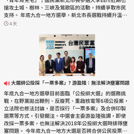
搶攻土城、樹林、三峽及鶯歌區的活動，持續爭取市民
支持。 年底九合一地方選舉，新北市長選戰持續升溫，
民進黨...
4 天
大選綁公投採「一票多案」? 游盈隆：無法解決壅塞問題
年底九合一地方選舉目前面臨「公投綁大選」的選務挑
戰，在野黨拋出鞭刑、反廢死、重啟核電等6項公投案，
立法院也修法討論，是否採行「一票多案」及合併印製
選票等方式，引發關注。中選會主委游盈隆強調，即使
改採一票多案，也無法解決2018年公投綁大選時排隊壅
塞問題。 今年底九合一地方大選是否將合併公民投票，