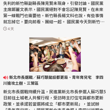
失利的新竹縣副縣長陳見賢未現身，引發討論。國民黨
主席鄭麗文表示，國民黨絕對不會忘記陳見賢，在未來
第一線戰鬥也需要他。新竹縣長楊文科也說，有些事情
就忘掉它，要向前看、團結一起。 國民黨今天到新竹縣
舉行...
4 天
新北市長選戰／蘇巧慧拋設都更局、青年育兒宅 李四
川搶攻土樹、三鶯區
新北市長選戰持續升溫，民進黨新北市長參選人蘇巧慧5
日前往土城老人共餐行程，受訪時主打住宅與都市更新
政策，並承諾若當選將成立「都市更新局」，並試辦
「青年育兒宅」；國民黨新北市長參選人李四川近期也