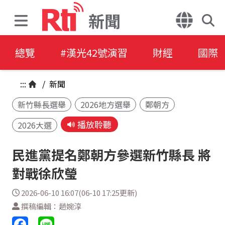
新聞
總覽
#漢光42號演習
財經
國際
:::
/
新聞
新竹縣長選舉
2026地方選舉
鄭朝方
播放聆聽
2026大選
民進黨提名鄭朝方參選新竹縣長 將
對戰徐欣瑩
2026-06-10 16:07(06-10 17:25更新)
撰稿編輯：趙婉淳