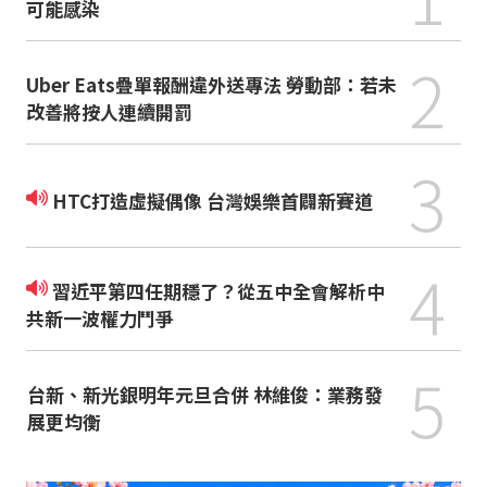
可能感染
2
Uber Eats疊單報酬違外送專法 勞動部：若未
改善將按人連續開罰
3
HTC打造虛擬偶像 台灣娛樂首闢新賽道
4
習近平第四任期穩了？從五中全會解析中
共新一波權力鬥爭
5
台新、新光銀明年元旦合併 林維俊：業務發
展更均衡