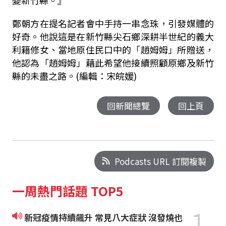
鄭朝方在提名記者會中手持一串念珠，引發媒體的
好奇。他說這是
在新竹縣尖石鄉深耕半世紀的義大
利籍修女、當地原住民口中的
「趙姆姆」所贈送，
他認為「趙姆姆」藉此希望他接續照顧原鄉及新竹
縣的未盡之路。(編輯：宋皖媛)
回新聞總覽
回上頁
Podcasts URL 訂閱複製
一周熱門話題 TOP5
1
新冠疫情持續飆升 常見八大症狀 沒發燒也