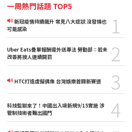
一周熱門話題 TOP5
1
新冠疫情持續飆升 常見八大症狀 沒發燒也
可能感染
2
Uber Eats疊單報酬違外送專法 勞動部：若未
改善將按人連續開罰
3
HTC打造虛擬偶像 台灣娛樂首闢新賽道
4
科技監獄來了！中國出入境新規9/15實施 涉
管制技術者難出國門