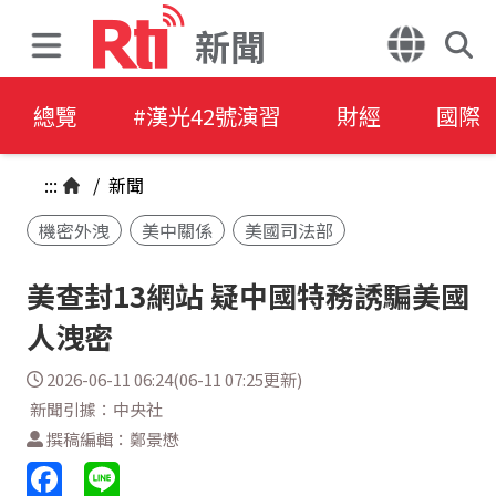
新聞
總覽
#漢光42號演習
財經
國際
:::
/
新聞
機密外洩
美中關係
美國司法部
美查封13網站 疑中國特務誘騙美國
人洩密
2026-06-11 06:24(06-11 07:25更新)
新聞引據：中央社
撰稿編輯：鄭景懋