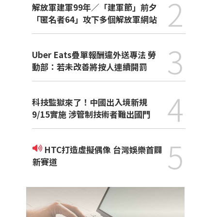
2
解放軍建軍99年／「建軍節」前夕
「匿名者64」攻下多個解放軍網站
3
Uber Eats疊單報酬違外送專法 勞
動部：若未改善將按人連續開罰
4
科技監獄來了！中國出入境新規
9/15實施 涉管制技術者難出國門
5
HTC打造虛擬偶像 台灣娛樂首闢
新賽道