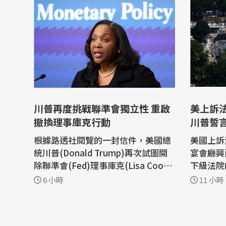
川普再度挑戰聯準會獨立性 重啟
美上訴
撤換理事庫克行動
川普誓
根據路透社閱覽的一封信件，美國總
美國上訴
統川普(Donald Trump)再次試圖開
宴會廳興
除聯準會(Fed)理事庫克(Lisa Coo
下級法院
k)，在聯邦最高法院今年6月的裁定
批准這項
6 小時
11 小時
讓開除庫克的行動遭遇重大挫敗後，
川普譴責
川普再度對聯準會的獨立性發動攻
高法院提出上訴。
擊。 白宮本週在一封信件中告訴庫
上訴法院