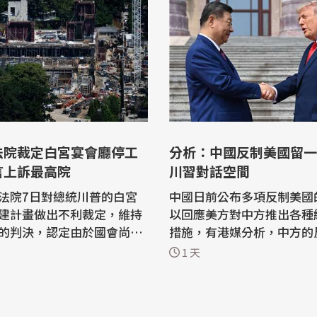
法院裁定白宮宴會廳停工
分析：中國反制美國留一
言上訴最高院
川習對話空間
法院7日對總統川普的白宮
中國日前公布多項反制美國
建計畫做出不利裁定，維持
以回應美方對中方推出各種
的判決，認定由於國會尚未
措施，有港媒分析，中方的
工程，因此施工必須暫停。
「沒有把拳頭揮到最盡」，
1 天
上訴法院裁定，誓言將向最
重要籌碼，客觀上是為籌備
 法新社報導，這家
中美元首會面預留對話空間。 星
在審理案件期間曾暫時允許
報今(7)日刊文表示，中方