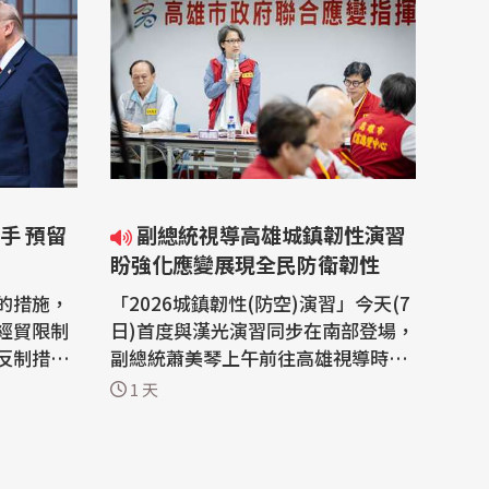
手 預留
副總統視導高雄城鎮韌性演習
盼強化應變展現全民防衛韌性
的措施，
「2026城鎮韌性(防空)演習」今天(7
經貿限制
日)首度與漢光演習同步在南部登場，
反制措施
副總統蕭美琴上午前往高雄視導時表
刻意保留
示，此次演習以「指揮體系持續運
1 天
中的9月
作」、「民間力量整合」及「醫療體
島日
系持續運作」為三大檢驗重點，盼透
這一波反制
過演練強化軍、民、政整合，在高度