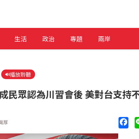
生活
政治
專題
兩岸
播放聆聽
成民眾認為川習會後 美對台支持
寬厚