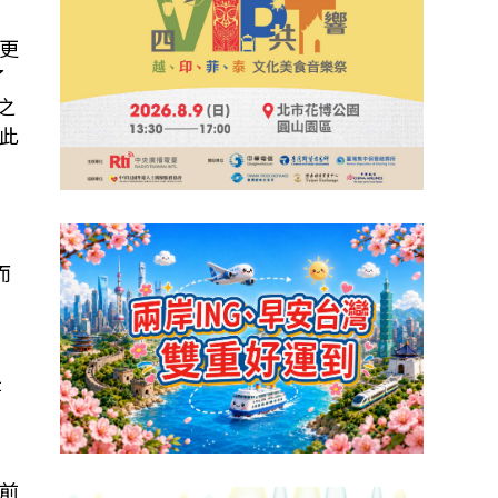
更
了
之
此
而
變
是
前