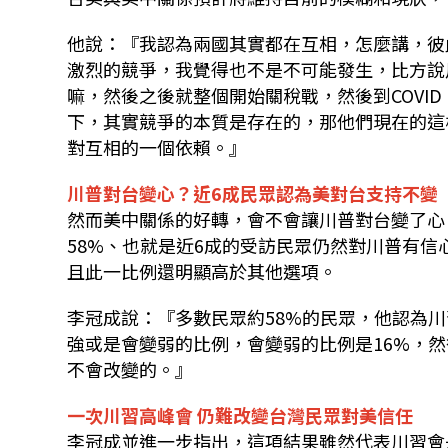
他說：『我認為兩國其實都在互相，怎麼講，彼
激烈的競爭，我覺得也不是不可能發生，比方說川
嘛，然後之後就整個開始關稅戰，然後到COVI
下，其實競爭的本質是存在的，那他們現在的這
對互相的一個依賴。』
川普對台變心？近6成民眾認為美對台支持不變
然而美中關係的好轉，會不會讓川普對台變了心
58%、也就是近6成的受訪民眾仍然對川普有
且此一比例還明顯高於其他選項。
李冠成說：『多數民眾約58%的民眾，他認為
強或是會變弱的比例，會變弱的比例是16%，然
不會改變的。』
一次川習高峰會 仍難改變台灣民眾對美信任
李冠成並進一步指出，這項結果雖然代表川習會