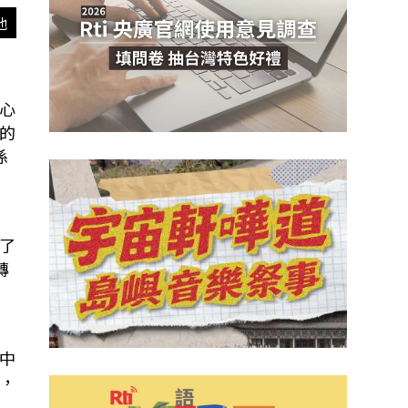
他
心
的
係
了
轉
中
，