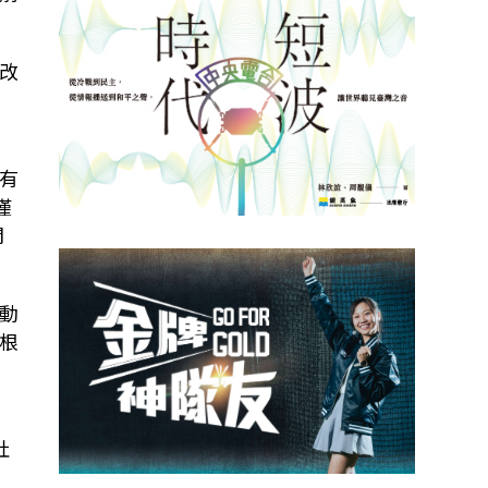
改
有
僅
間
動
根
社