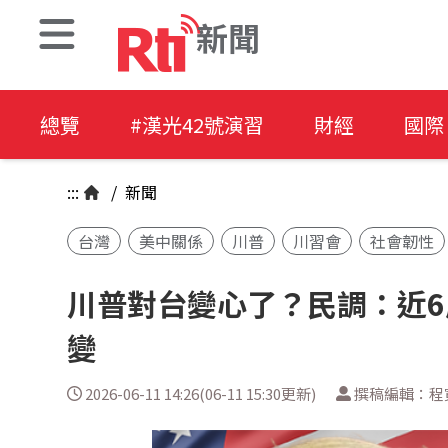
新聞
總覽
#漢光42號演習
財經
國際
:::
/
新聞
台灣
美中關係
川普
川習會
社會韌性
川普對台變心了？民調：近6
變
2026-06-11 14:26(06-11 15:30更新)
撰稿編輯：程