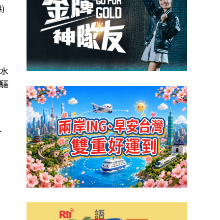
)
。
島水
播驅
分