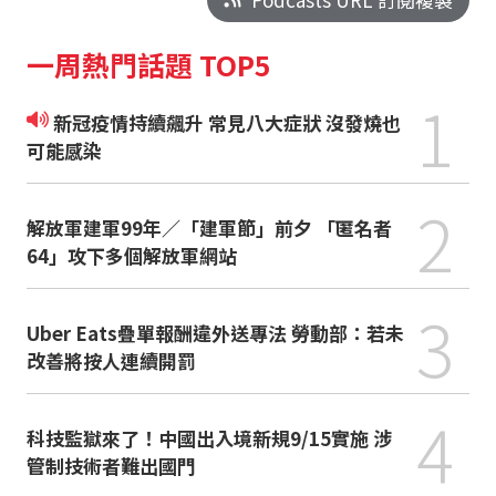
一周熱門話題 TOP5
1
新冠疫情持續飆升 常見八大症狀 沒發燒也
可能感染
2
解放軍建軍99年／「建軍節」前夕 「匿名者
64」攻下多個解放軍網站
3
Uber Eats疊單報酬違外送專法 勞動部：若未
改善將按人連續開罰
4
科技監獄來了！中國出入境新規9/15實施 涉
管制技術者難出國門