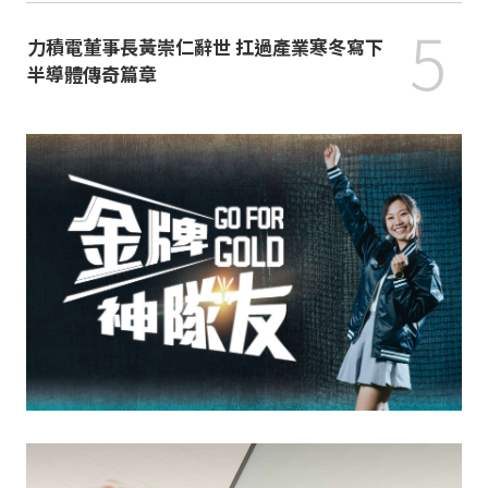
5
力積電董事長黃崇仁辭世 扛過產業寒冬寫下
半導體傳奇篇章