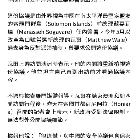
這份協議是由外界視為中國在南太平洋最堅定盟友
的索羅門群島（Solomon Islands）前總理蘇嘉瓦
瑞（Manasseh Sogavare）任內簽署。今年5月以
改革為口號當選新總理的瓦爾（Matthew Wale）
過去身為反對派領袖時，曾要求公開這份協議。
瓦爾上週訪問澳洲時表示，他的內閣將重新檢視這
份協議。他並坦言自己直到出訪前才看過協議內
容。
不過根據索羅門媒體報導，瓦爾在結束澳洲和紐西
蘭訪問行程後，昨天在索國首都荷尼阿拉（Honiar
a）召開的記者會上表示，新政府受到法律限制，
無法對外公開協議細節。
據報他說：「很遺憾，與中國的安全協議包含保密