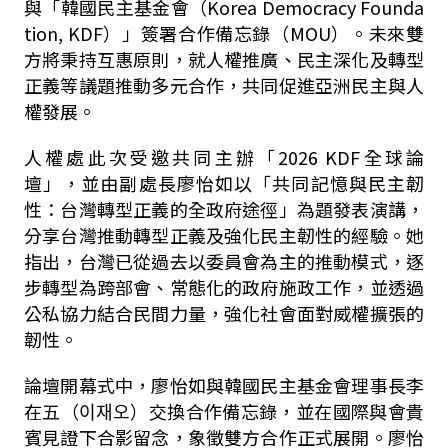
與「韓國民主基金會（
Korea Democracy Founda
tion, KDF
）」簽署合作備忘錄（
MOU
）。未來雙
方將秉持互惠原則，就人權推廣、民主深化及轉型
正義等議題推動多元合作，共同促進亞洲民主與人
權發展。
人權處此次受邀共同主辦「
2026 KDF
全球論
壇」，並由副處長廖怡如以「共同記憶與民主韌
性：台灣轉型正義的全政府途徑」為題發表演講，
分享台灣推動轉型正義及強化民主韌性的經驗。她
指出，台灣已從過去以委員會為主的推動模式，逐
步轉型為跨部會、常態化的政府施政工作，並透過
公私協力結合民間力量，強化社會面對威權擴張的
韌性。
論壇開幕式中，廖怡如與韓國民主基金會理事長李
在五（
이재오
）交換合作備忘錄，並在國際與會貴
賓見證下合影留念，象徵雙方合作正式展開。廖怡