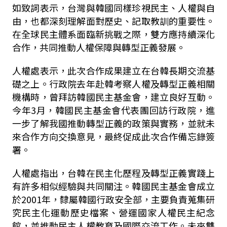
如致詞表示，台灣與韓國同樣珍視民主、人權與自
由，也都深刻理解面對歷史、記取教訓的重要性。
在全球民主體系面臨新挑戰之際，雙方應持續深化
合作，共同推動人權保障與轉型正義發展。
人權處表示，此次合作成果建立在台韓長期交流基
礎之上。行政院去年赴韓考察人權及轉型正義相關
機構時，曾拜訪韓國民主基金會，建立良好互動。
今年
3
月，韓國民主基金會代表團回訪行政院，進
一步了解我國推動轉型正義的政策與實務，並就未
來合作方向交換意見，最終促成此次合作備忘錄簽
署。
人權處指出，台韓在民主化歷程及轉型正義實踐上
有許多相似經驗與共同關注。韓國民主基金會成立
於
2001
年，隸屬韓國行政安全部，主要負責蒐集研
究民主化運動歷史檔案、營運國家人權民主紀念
館，並推動民主人權教育及國際交流工作。未來雙