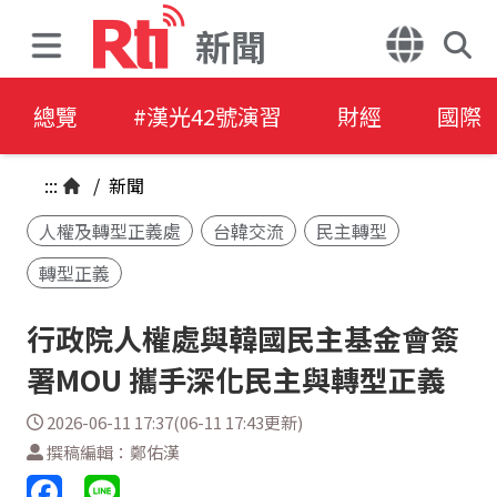
新聞
總覽
#漢光42號演習
財經
國際
:::
/
新聞
人權及轉型正義處
台韓交流
民主轉型
轉型正義
行政院人權處與韓國民主基金會簽
署MOU 攜手深化民主與轉型正義
2026-06-11 17:37(06-11 17:43更新)
撰稿編輯：鄭佑漢