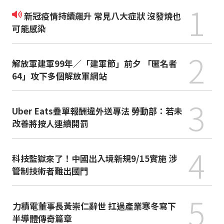
1
新冠疫情持續飆升 常見八大症狀 沒發燒也
可能感染
2
解放軍建軍99年／「建軍節」前夕 「匿名者
64」攻下多個解放軍網站
3
Uber Eats疊單報酬違外送專法 勞動部：若未
改善將按人連續開罰
4
科技監獄來了！中國出入境新規9/15實施 涉
管制技術者難出國門
5
力積電董事長黃崇仁辭世 扛過產業寒冬寫下
半導體傳奇篇章