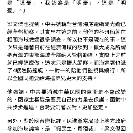
是「隱憂」，我認為是「明憂」，這是「明
憂」。』
梁文傑也提到，中共號稱對台灣海底電纜或光纜已
經全盤勘察，其實早在這之前，他們的科研船就在
相關海域做過很多調查，所以也不是現在的事，這
次只是藉著日前在經濟海域的談判，擴大成為所謂
把台灣的東部海域全部納入管轄範圍，實際上之前
就已經這麼做，這次只是擴大編隊，而海巡署也派
了4艘巡防艦艇，一對一的陪他們監視與繞行，所
以全國同胞要給海巡弟兄更大的支持。
他強調，中共要消滅中華民國的意圖是不會改變
的，國家主權還是要靠自己的力量去保護，面對中
共步步進逼，台灣要沉著以對，更加堅定。
另外，對於國台辦批評，民進黨當局禁止地方政府
參加海峽論壇，是「假民主、真獨裁」。梁文傑回