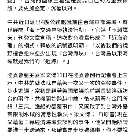
護，要更加堅定，沉著以對。
中共近日派出4艘公務艦艇前往台灣東部海域，聲
稱展開「海上交通專項執法行動」，官媒「玉淵譚
天」刊登文章宣稱，這次對台灣島形成了「近海治
理」的模式，釋放的訊號很明顯，「以後我們的視
野裡會愈來愈少出現『台灣海峽』，台灣島以東海
域就是我們的『近海』。」
陸委會副主委梁文傑11日在陸委會例行記者會上表
示，中共的做法就是藉著一次又一次的突發事件，
步步進逼，當初是藉著美國眾議院前議長裴洛西訪
台的事件，共機開始跨越中線，後來藉著在金門所
謂「三無」漁船的翻覆事件，又開啟了到台灣外島
禁限制水域的常態性執法。梁文傑：『(原音)現在
又藉著日菲經濟海域要談判的事件，他又開始所謂
要進一步跨過來，那確實是步步進逼啦，你不要說