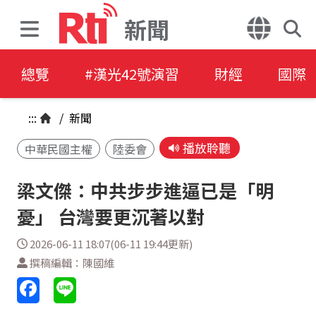
新聞
總覽
#漢光42號演習
財經
國際
:::
/
新聞
播放聆聽
中華民國主權
陸委會
梁文傑：中共步步進逼已是「明
憂」 台灣要更沉著以對
2026-06-11 18:07(06-11 19:44更新)
撰稿編輯：陳國維