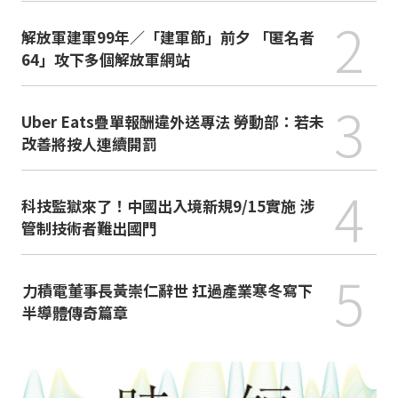
2
解放軍建軍99年／「建軍節」前夕 「匿名者
64」攻下多個解放軍網站
3
Uber Eats疊單報酬違外送專法 勞動部：若未
改善將按人連續開罰
4
科技監獄來了！中國出入境新規9/15實施 涉
管制技術者難出國門
5
力積電董事長黃崇仁辭世 扛過產業寒冬寫下
半導體傳奇篇章