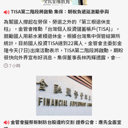
TISA第二階段將啟動 集保：朝稅負遞延激勵參與
為幫國人撐起在勞保、勞退之外的「第三根退休支
柱」，金管會推動「台灣個人投資儲蓄帳戶(TISA)」，
鼓勵國人用薪水累積退休金。根據台灣集中保管結算所
統計，目前國人投資TISA達到22萬人。金管會主委彭金
隆今天(7日)出席活動表示，TISA第二階段將啟動，期盼
很快向外界宣布好消息。集保董事長林丙輝透露，會朝
向類似勞退...
7 小時
金管會擬祭新制防台股違約交割 證券公會：應先全面宣