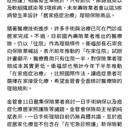
及軟組織感染等3項疾病，未來壽險業者會以這3疾
病發生率設計「居家癌症治療」理賠保險商品。
隨著醫療技術進步，許多手術與治療已可在門診或
居家完成。不過，目前國內壽險業者推出的醫療
險，仍以「住院」作為理賠條件。衛福部長石崇良
向保險業喊話，表示前年推動的「在家住院」試辦
計畫顯示，醫療費用只有住院一半，對保險業者理
賠成本其實更低。衛福部也預計今年下半年推動
「在家癌症治療」，比照國際作法，讓癌症患者可
選擇在家接受化療，希望金管會全面檢討醫療險的
理賠規則。
金管會11日邀集保險業者商討一日手術納保以及癌
症化療居家照護險等議題。金管會保險局主祕劉純
斌表示，一日手術理賠目前仍無具體共識，至於癌
症居家化療並不包含在「在宅急診照護」新保險範