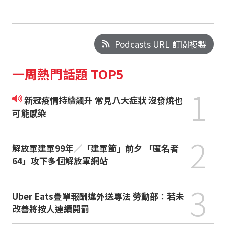
Podcasts URL 訂閱複製
一周熱門話題 TOP5
1
新冠疫情持續飆升 常見八大症狀 沒發燒也
可能感染
2
解放軍建軍99年／「建軍節」前夕 「匿名者
64」攻下多個解放軍網站
3
Uber Eats疊單報酬違外送專法 勞動部：若未
改善將按人連續開罰