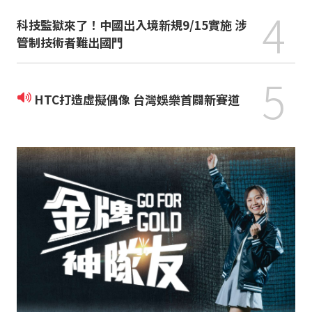
4
科技監獄來了！中國出入境新規9/15實施 涉
管制技術者難出國門
5
HTC打造虛擬偶像 台灣娛樂首闢新賽道