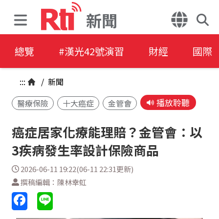
新聞
總覽
#漢光42號演習
財經
國際
:::
/
新聞
播放聆聽
醫療保險
十大癌症
金管會
癌症居家化療能理賠？金管會：以
3疾病發生率設計保險商品
2026-06-11 19:22(06-11 22:31更新)
撰稿編輯：陳林幸虹