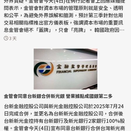
外界質疑。金管會今天(4日)在例行記者會上回應媒體提
問表示，金管會對資本市場的管理原則就是安全、透明
和公平，為避免外界誤解和臆測，預計第三季針對信用
交易相關指標推出官方儀表板，強調資本市場的重要訊
息金管會絕不「蓋牌」，只會「亮牌」。 韓國政府因開
放單...
3 天
金管會同意台新銀合併新光銀 營業據點成國銀第二多
台新金融控股公司與新光金融控股公司於2025年7月24
日完成合併，並更名為台新新光金融控股公司，合併後
台新新光金控持有台新銀行及新光銀行2家銀行100%股
權。金管會今天(4日)宣布同意台新銀行合併台灣新光商