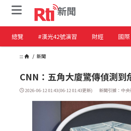
新聞
總覽
#漢光42號演習
財經
國際
:::
/
新聞
CNN：五角大廈驚傳偵測到
2026-06-12 01:43(06-12 01:43更新)
新聞引據：中央