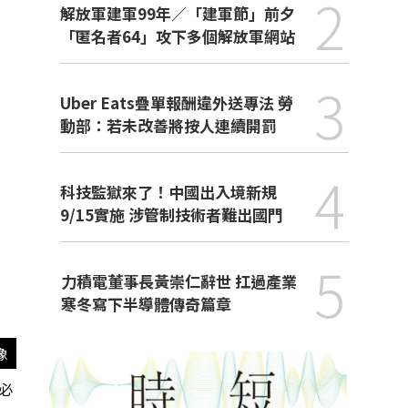
2
解放軍建軍99年／「建軍節」前夕
「匿名者64」攻下多個解放軍網站
3
Uber Eats疊單報酬違外送專法 勞
動部：若未改善將按人連續開罰
4
科技監獄來了！中國出入境新規
9/15實施 涉管制技術者難出國門
5
力積電董事長黃崇仁辭世 扛過產業
寒冬寫下半導體傳奇篇章
像
，必