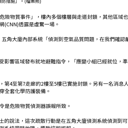
防措施」。(檔案照)
「危險物質事件」，樓內多個樓層與走道封鎖，其他區域
(CNN)透露是虛驚一場。
稍早表示，五角大廈內部系統「偵測到空氣品質問題，在我們確認
受影響區域發布就地避難指令，「應變小組已經就位，準
，第4至第7走廊的2樓至5樓已實施封鎖。另有一名消息
身穿全套化學防護裝備。
散令是危險物質偵測器誤報所致。
士的說法，這次疏散行動是在五角大廈偵測系統偵測到可