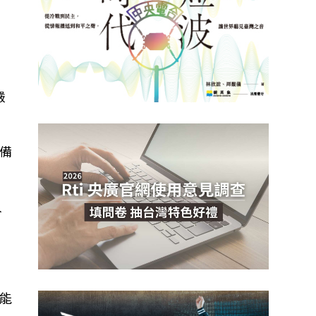
也
嚴
備
人
能