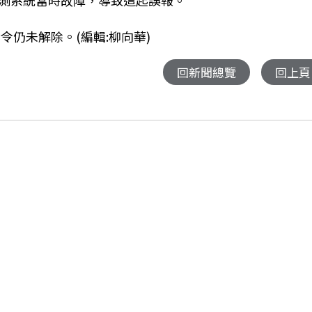
測系統當時故障，導致這起誤報。
令仍未解除。(編輯:柳向華)
回新聞總覽
回上頁