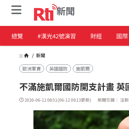
新聞
總覽
#漢光42號演習
財經
國際
:::
/
新聞
歐洲軍費
英國國防
施凱爾
不滿施凱爾國防開支計畫 英
2026-06-12 08:51(06-12 09:13更新)
新聞引據： 法