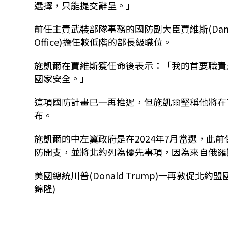
選擇，只能提交辭呈。」
前任主責武裝部隊事務的國防副大臣賈維斯(Dan J
Office)擔任較低階的部長級職位。
施凱爾在賈維斯獲任命後表示：「我的首要職責
國家安全。」
這項國防計畫已一再推遲，但施凱爾堅稱他將在7
布。
施凱爾的中左翼政府是在2024年7月當選，此前保守
防開支，並將北約列為優先事項，因為來自俄羅
美國總統川普(Donald Trump)一再敦促
錦隆)