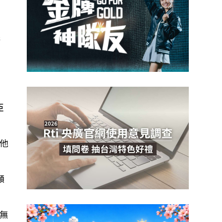
艱
臣
他
願
無