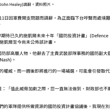
hn Healey)請辭。資料照片。
11日因軍費開支問題而請辭，為正面臨下台呼聲而處境
。
告外界期待已久的施凱爾未來十年「國防投資計畫」(Defence
全」。施凱爾至今尚未公佈該計畫。
辭職的國防部高層人物，他辭去了主責武裝部隊事務的國防副大
ash)。
的權威，而一週後即將進行的一場補選，可能會引發取代
道：「值此威脅加劇之際，您一直無法做到、財政部也不
們的軍隊提供所需資源的國防投資計畫協議後，我現在別