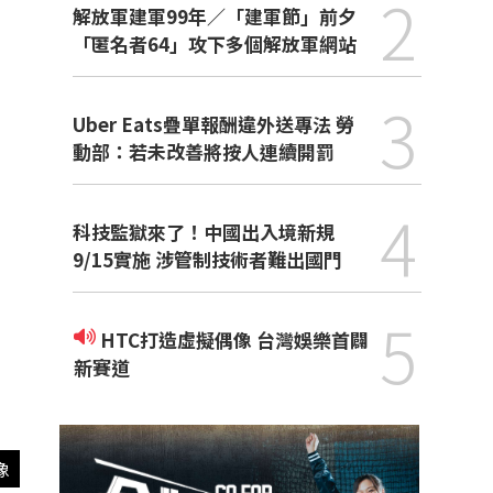
2
解放軍建軍99年／「建軍節」前夕
「匿名者64」攻下多個解放軍網站
3
Uber Eats疊單報酬違外送專法 勞
動部：若未改善將按人連續開罰
4
科技監獄來了！中國出入境新規
9/15實施 涉管制技術者難出國門
5
HTC打造虛擬偶像 台灣娛樂首闢
新賽道
像