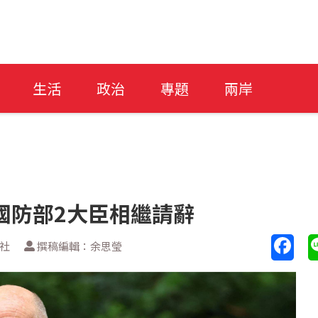
生活
政治
專題
兩岸
國防部2大臣相繼請辭
新社
撰稿編輯：余思瑩