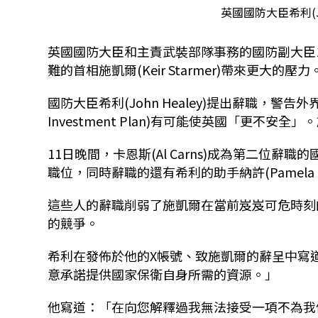
英國國防大臣希利(Jo
英國國防大臣和主責武裝部隊事務的國防副大臣
難的首相施凱爾(Keir Starmer)帶來更大的壓力
國防大臣希利(John Healey)提出辭職，警
Investment Plan)有可能使英國「更不安
11日晚間，卡恩斯(Al Carns)成為第二位
職位，同時辭職的還有希利的助手納許(Pamela N
這些人的辭職削弱了施凱爾在當前岌岌可危時刻
的競爭。
希利在發佈於他的X帳號、致施凱爾的辭呈中寫
意承諾提供國家保衛自身所需的資源。」
他寫道：「在向您解釋過我無法接受一項不為我