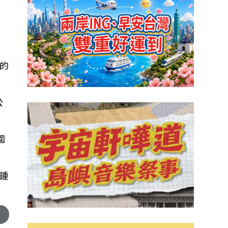
的
公
國
：鍾