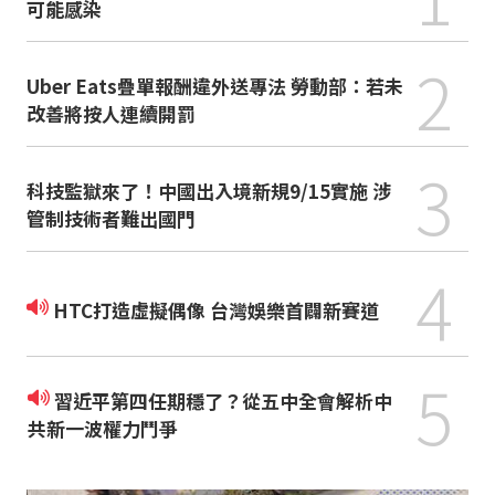
可能感染
2
Uber Eats疊單報酬違外送專法 勞動部：若未
改善將按人連續開罰
3
科技監獄來了！中國出入境新規9/15實施 涉
管制技術者難出國門
4
HTC打造虛擬偶像 台灣娛樂首闢新賽道
5
習近平第四任期穩了？從五中全會解析中
共新一波權力鬥爭