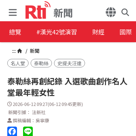
新聞
總覽
#漢光42號演習
財經
國際
:::
/
新聞
名人堂
泰勒絲
史提夫汪達
泰勒絲再創紀錄 入選歌曲創作名人
堂最年輕女性
2026-06-12 09:27(06-12 09:45更新)
新聞引據： 法新社
撰稿編輯：吳寧康