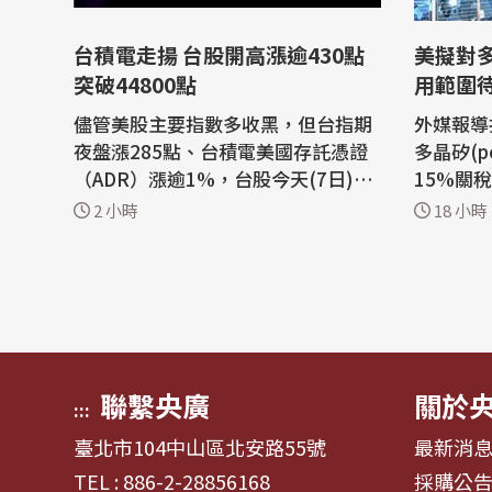
台積電走揚 台股開高漲逾430點
美擬對
突破44800點
用範圍
儘管美股主要指數多收黑，但台指期
外媒報導
夜盤漲285點、台積電美國存託憑證
多晶矽(po
（ADR）漲逾1%，台股今天(7日)開
15%關
高上漲逾430點，早盤最高衝上4482
傍晚回應
2 小時
18 小時
7.13點，電子、半導體與金融指數同
可能的關
步上揚。 權值股台積電早盤最高達到
能供應鏈
新台幣2395元，上漲30元或1.2
晶片，但
6%；聯發科最高漲至4010元，上揚
續公布內容而定。
90元或2.29%。 記憶體雙雄南亞
光電板、
科、華邦電早盤跌幅超...
出美方...
聯繫央廣
關於
:::
臺北市104中山區北安路55號
最新消
TEL : 886-2-28856168
採購公