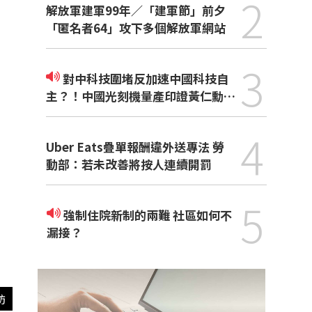
2
解放軍建軍99年／「建軍節」前夕
「匿名者64」攻下多個解放軍網站
3
對中科技圍堵反加速中國科技自
主？！中國光刻機量產印證黃仁勳觀
點
4
Uber Eats疊單報酬違外送專法 勞
動部：若未改善將按人連續開罰
5
強制住院新制的兩難 社區如何不
漏接？
訪