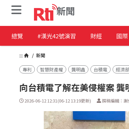
新聞
總覽
#漢光42號演習
財經
國際
:::
/
新聞
專利
智慧財產權
龔明鑫
台積電
經濟
向台積電了解在美侵權案 龔
2026-06-12 12:31(06-12 13:19更新)
撰稿編輯：謝