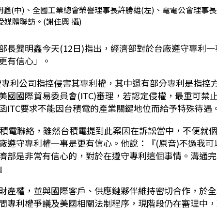
鑫(中)、全國工業總會榮譽理事長許勝雄(左)、電電公會理事長
受媒體聯訪。(謝佳興 攝)
長龔明鑫今天(12日)指出，經濟部對於台廠遵守專利一
更有信心」。
授權專利公司指控侵害其專利權，其中還有部分專利是指控
國國際貿易委員會(ITC)審理，若認定侵權，最重可禁
函ITC要求不能因台積電的產業關鍵地位而給予特殊待遇
台積電聯絡，雖然台積電提到此案因在訴訟當中，不便就
廠遵守專利權一事是更有信心。他說：『(原音)不過我可
濟部是非常有信心的，對於在遵守專利這個事情。溝通完
』
財產權，並與國際客戶、供應鏈夥伴維持密切合作，於全
間專利權爭議及美國相關法制程序，現階段仍在審理中，