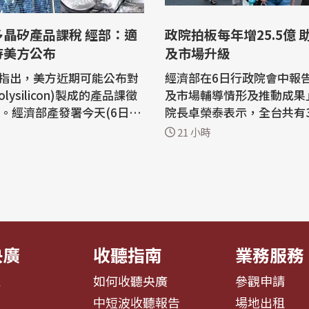
多晶矽產品課稅 經部：適
政院拍板每年增25.5億 
待美方公布
及市場升級
指出，美方近期可能公布對
經濟部在6日行政院會中報
lysilicon)製成的產品課徵
及市場輔導情形及推動成果
稅。經濟部產發署今天(6日)
院長卓榮泰表示，全台共有3
，依照外媒揭露資訊，此項
圈及1,030處市場、夜市，
21 小時
稅主要針對多晶矽及其太陽
小型、微型商業發展的基石
供應鏈產品，不涉及半導體
商圈及市場升級，卓榮泰強
實際適用範圍仍要以美方後
27年起將透過中小微企業
 多晶矽是製造太陽
展方案，每年再加碼新台幣2
半導體的關鍵原料，此次傳
元，加速商圈、市場數位化
轉型。 經濟...
央廣
收聽指南
業務服務
息
如何收聽央廣
參觀申請
告
中短波收聽報告
場地出租