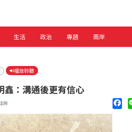
生活
政治
專題
兩岸
播放聆聽
部
明鑫：溝通後更有信心
佳興