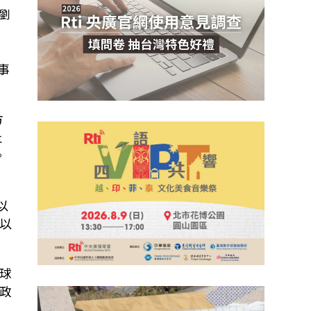
劉
事
方
止
。
個
以
以
球
政