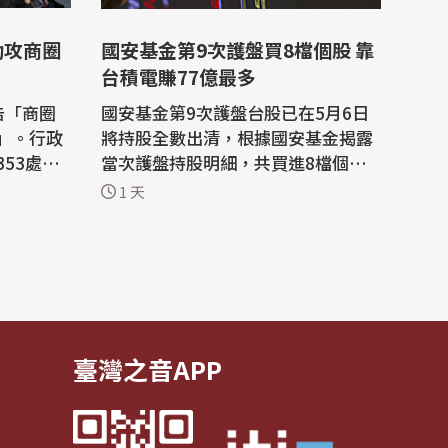
助攻商圈
國安基金第9次護盤買8檔個股 靠
台積電賺77億最多
告「商圈
國安基金第9次護盤台股已在5月6日
」。行政
將持股全數出清，根據國安基金揭露
53處商
當次護盤持股明細，共買進8檔個
這是台灣
股，涵蓋科技、傳產及金融股，其中
1 天
。為協助
以買進台積電淨賺新台幣76.59億
調，自20
元，加上配息達77.72億元獲利最
轉型升級發
多，占總計淨利77%。 美國川普政府
5.5億
公布對各國課徵對等關稅措施等利空
及國際化
夾擊，國安基金於2025年4月9日起
進場護台股，2026...
臺灣之音APP