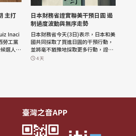
期 主打
日本財務省證實聯美干預日圓 遏
制過度波動與無序走勢
 Inaci
日本財務省今天(3日)表示，日本和美
得巴西勞工黨
國共同採取了買進日圓的干預行動，
的候選人，
並將毫不猶豫地採取更多行動，證實
選，也很
了兩國採取了罕見的雙邊行動，遏制
4 天
。但這位
日圓貶值至40年新低水準。 在日本證
導人與日
實這項行動前，美國總統川普(Donal
d Trump)2日表示，美國正在協助支
 Bolso
持日圓，作為友誼的訊號，並且也幫
Donal
助了全球經濟。 川普在被問到美國為
何...
臺灣之音APP