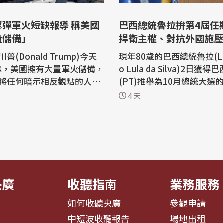
認彈軍火短缺報導 稱美國
巴西總統魯拉拚第4屆任
量儲備」
捍衛主權、對抗外國施壓
普(Donald Trump)今天
現年80歲的巴西總統魯拉(Luiz
表示，美國擁有大量軍火儲備，
o Lula da Silva)2日獲
將任何暗示相反觀點的人送
(PT)推舉為10月總統大選
他對伊朗戰爭的不滿顯然已
這將是他第7次角逐總統大
4 天
的
可能是他最後一次爭取連任
(Truth Social)平台上
左翼領袖正面臨來自外國領
於武器庫存減少的媒體報
俱增的施壓。 魯拉的競爭對手，45歲
國擁有「大量軍火，尤其是
的現任參議員佛拉維歐Flavio
種類」，但沒有具體說明更
naro)已經獲得美國總統川普(
..
d Tr...
央廣
收聽指南
業務服務
息
如何收聽央廣
參觀申請
告
中短波收聽報告
場地出租