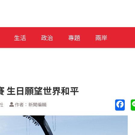
生活
政治
專題
兩岸
賽 生日願望世界和平
社
作者：新聞編輯