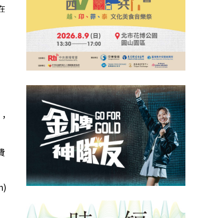
在
引
苦，
費
)