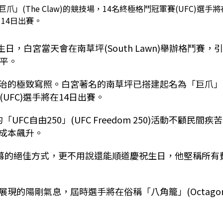
(The Claw)的競技場，14名終極格鬥冠軍賽(UFC)選手將
14日出賽。
0歲生日，白宮當天會在南草坪(South Lawn)舉辦格鬥賽，
和平。
治的極致寫照。白宮著名的南草坪已搭建起名為「巨爪」
(UFC)選手將在14日出賽。
C自由250」(UFC Freedom 250)活動不顧民間疾
成本飆升。
序幕的絕佳方式，更不用說還能順道慶祝生日，他堅稱所有
的陽剛氣息，屆時選手將在俗稱「八角籠」(Octagon