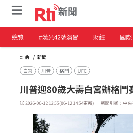
新聞
總覽
#漢光42號演習
財經
國際
:::
/
新聞
白宮
川普
格鬥
UFC
川普迎80歲大壽白宮辦格鬥
2026-06-12 13:55(06-12 14:54更新)
新聞引據：中央