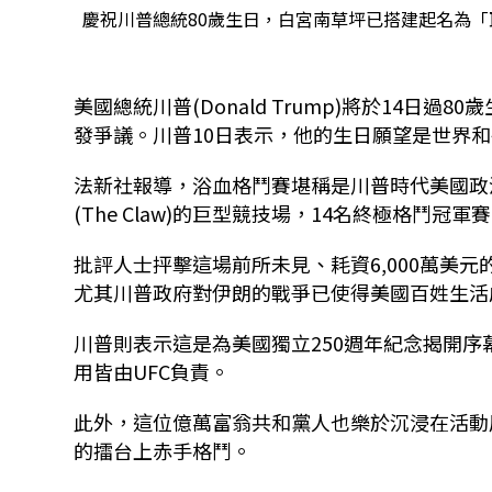
慶祝川普總統80歲生日，白宮南草坪已搭建起名為「巨爪」
美國總統川普(Donald Trump)將於14日過8
發爭議。川普10日表示，他的生日願望是世界
法新社報導，浴血格鬥賽堪稱是川普時代美國政
(The Claw)的巨型競技場，14名終極格鬥冠軍賽
批評人士抨擊這場前所未見、耗資6,000萬美元的「UF
尤其川普政府對伊朗的戰爭已使得美國百姓生活
川普則表示這是為美國獨立250週年紀念揭開
用皆由UFC負責。
此外，這位億萬富翁共和黨人也樂於沉浸在活動展現
的擂台上赤手格鬥。