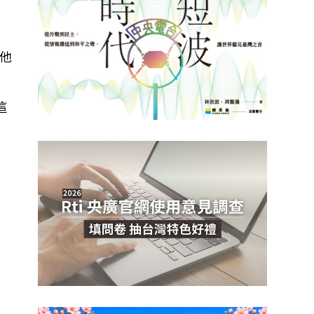
他
這
」
在