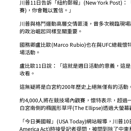
川普11日告訴「紐約郵報」(New York Po
賽)，你會難以置信。」
川普與格鬥運動高層交情匪淺，曾多次親臨現場
的政治崛起同樣至關重要。
國務卿盧比歐(Marco Rubio)也在與UFC總裁
場活動。
盧比歐11日說：「這就是週日活動的意義，這
收看。
這無疑將是白宮約200年歷史上絕無僅有的活動
約4,000人將在競技場內觀賽，懷特表示，超過
白宮南側的橢圓形草坪(The Ellipse)透過大螢
「今日美國報」(USA Today)網站報導，川普
America Act)時接受記者提問，被問到除了