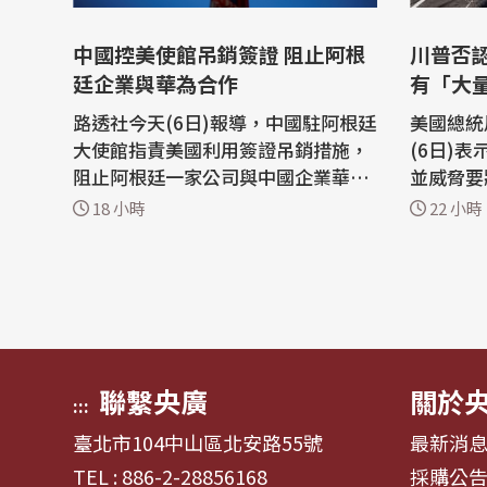
中國控美使館吊銷簽證 阻止阿根
川普否
廷企業與華為合作
有「大
路透社今天(6日)報導，中國駐阿根廷
美國總統川
大使館指責美國利用簽證吊銷措施，
(6日)
阻止阿根廷一家公司與中國企業華為
並威脅要
(Huawei)的合作，稱此舉是對國家主
進監獄，
18 小時
22 小時
權和自由市場原則的冒犯。 中國大使
經爆發。 這位共和黨領導人在他
館5日深夜在社群媒體上發佈一份聲
「真實社群」
明表示：「美國駐阿根廷大使館蓄意
抨擊了關
煽炒『中國威脅論』，泛化國家安全
導，稱美
概念，並以吊銷簽證方式赤裸裸阻止
某些特定
正常...
多細節。.
聯繫央廣
關於
:::
臺北市104中山區北安路55號
最新消
TEL : 886-2-28856168
採購公