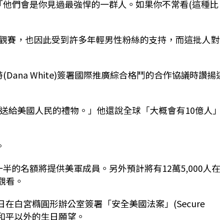
st)：「他們會是你見過最強悍的一群人。如果你不常看(這種比
觀賽，也因此受到許多年輕男性粉絲的支持，而這批人對
懷特(Dana White)簽署國際推廣綜合格鬥的合作協議時讚揚
是送給美國人民的禮物。」他還說全球「大概會有10億人
。
一半的名額將提供美軍成員。另外預計將有12萬5,000人
幕觀看。
10日在白宮橢圓形辦公室簽署「安全美國法案」(Secure
中東和平以外的生日願望。