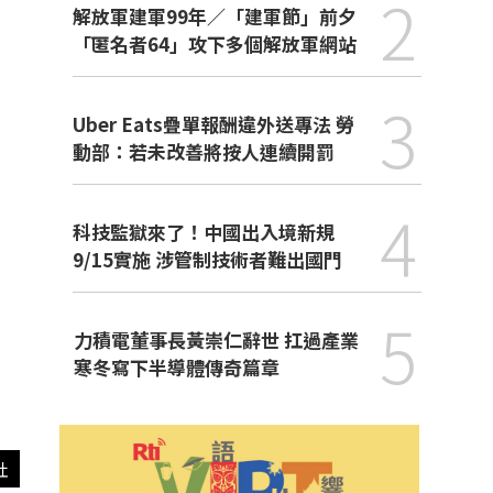
2
解放軍建軍99年／「建軍節」前夕
「匿名者64」攻下多個解放軍網站
3
Uber Eats疊單報酬違外送專法 勞
動部：若未改善將按人連續開罰
4
科技監獄來了！中國出入境新規
9/15實施 涉管制技術者難出國門
5
力積電董事長黃崇仁辭世 扛過產業
寒冬寫下半導體傳奇篇章
社