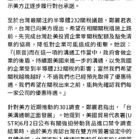
示美方正逐步履行對台承諾。
至於台灣最關注的半導體
232
關稅議題，鄭麗君表
示，台灣已向美方提出，希望在相關關稅措施上路
前，先完成台灣赴美投資企業零關稅配額及豁免清
單的協商，降低對企業可能造成的衝擊。她說：
『
(
原音
)
而在這一項的溝通工作當中，政府會做企
業的後盾，持續跟美國來進一步的溝通，以免我國
的企業受到
半導體
232
關稅的影響；
當然我們希望
關稅越晚越好，不過我們也已經預先取得了優惠待
遇，我們希望在關稅出來之前，能夠先確認我們每
一家公司
的優惠待遇。
』
針對美方近期推動的
301
調查，鄭麗君指出，「台
美溝通朝正面發展」。她提到，美國貿易代表署
(U
STR)6
月
2
日公布有關強迫勞動貨品進口禁令調查
結果時，由於美方肯認台灣在雙方所簽署協定中的
具體承諾，台灣被列入建議採取較低稅率的
14
國當