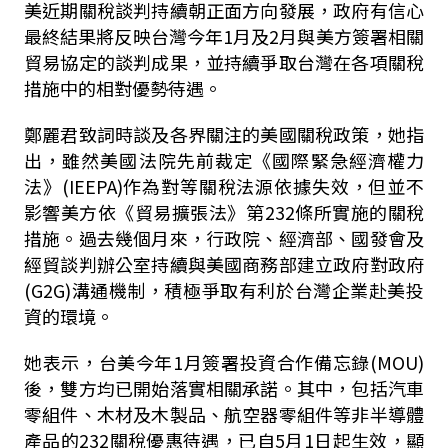
美近期關稅談判持續朝正面方向發展，政府有信心
最終結果將反映台灣今年
1
月及
2
月與美方簽署相關
貿易協定的談判成果，並持續爭取台灣在各項關稅
措施中的相對優勢待遇。
鄭麗君致詞時談及各界關注的美國關稅政策，她指
出，雖然美國法院先前裁定《國際緊急經濟權力
法》
(IEEPA)
作為對等關稅法源依據失效，但並不
影響美方依《貿易擴張法》第
232
條所實施的關稅
措施。過去幾個月來，行政院、經濟部、國發會及
經貿談判辦公室持續與美國商務部建立政府對政府
(G2G)
溝通機制，積極爭取有利於台灣企業赴美投
資的環境。
她表示，台美今年
1
月簽署投資合作備忘錄
(MOU)
後，雙方均已開始落實相關承諾。其中，包括汽車
零組件、木材及木製品、航空器零組件等非半導體
產品的
232
關稅優惠待遇，已自
5
月
1
日起生效，顯