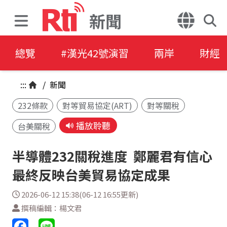
新聞
總覽
#漢光42號演習
兩岸
財經
:::
/
新聞
232條款
對等貿易協定(ART)
對等關稅
播放聆聽
台美關稅
半導體232關稅進度 鄭麗君有信心
最終反映台美貿易協定成果
2026-06-12 15:38(06-12 16:55更新)
撰稿編輯：楊文君