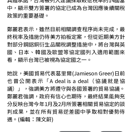
中，顯示雙方簽署的協定已成為台灣因應後續關稅
政策的重要基礎。
鄭麗君表示，雖然目前相關調查程序尚未完成，最
終稅率及措施仍待美方拍板定案，但從近期美方針
對部分鋼鋁銅衍生品關稅調整措施中，將台灣與英
國、日本、韓國及歐盟等協定國列入適用範圍來
看，顯示台灣已被視為協定國之一。
她說，美國貿易代表葛里爾
(Jamieson Greer)
日前
也曾公開表示「
A deal is a deal
（協議就是協
議）」，強調美方將遵守與各國簽署的貿易協議。
鄭麗君強調，政府有信心也期待，最終結果能夠充
分反映台灣今年
1
月及
2
月所簽署相關貿易協定的談
判成果，並在所有貿易逆差國中爭取相對優勢待
遇。(編輯：陳文蔚)