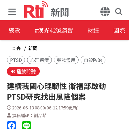
新聞
總覽
#漢光42號演習
財經
國際
:::
/
新聞
PTSD
心理疾病
藥物濫用
自殺防治
播放聆聽
建構我國心理韌性 衛福部啟動
PTSD研究找出風險個案
2026-06-13 08:00(06-12 17:59更新)
撰稿編輯：劉品希