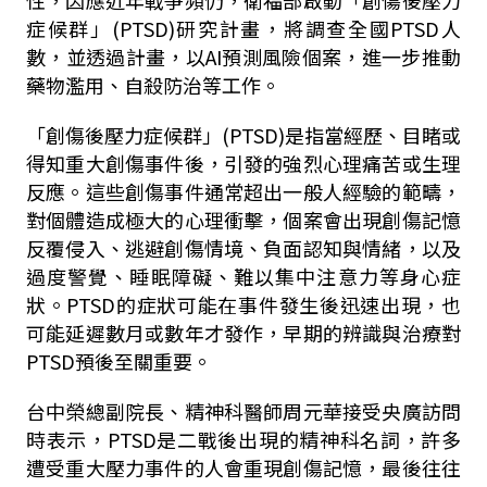
性，因應近年戰爭頻仍，衛福部啟動「創傷後壓力
症候群」(PTSD)研究計畫，將調查全國PTSD人
數，並透過計畫，以AI預測風險個案，進一步推動
藥物濫用、自殺防治等工作。
「創傷後壓力症候群」(PTSD)是指當經歷、目睹或
得知重大創傷事件後，引發的強烈心理痛苦或生理
反應。這些創傷事件通常超出一般人經驗的範疇，
對個體造成極大的心理衝擊，個案會出現創傷記憶
反覆侵入、逃避創傷情境、負面認知與情緒，以及
過度警覺、睡眠障礙、難以集中注意力等身心症
狀。PTSD的症狀可能在事件發生後迅速出現，也
可能延遲數月或數年才發作，早期的辨識與治療對
PTSD預後至關重要。
台中榮總副院長、精神科醫師周元華接受央廣訪問
時表示，PTSD是二戰後出現的精神科名詞，許多
遭受重大壓力事件的人會重現創傷記憶，最後往往