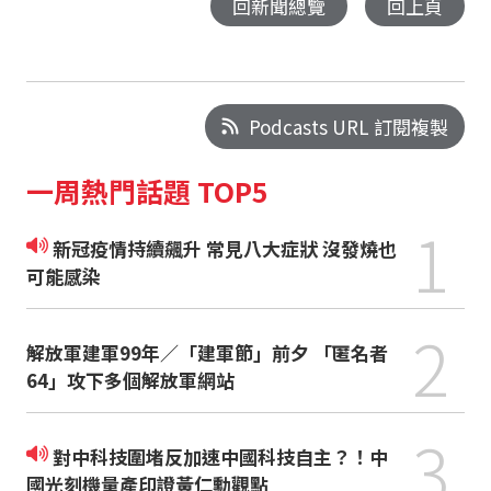
回新聞總覽
回上頁
Podcasts URL 訂閱複製
一周熱門話題 TOP5
1
新冠疫情持續飆升 常見八大症狀 沒發燒也
可能感染
2
解放軍建軍99年／「建軍節」前夕 「匿名者
64」攻下多個解放軍網站
3
對中科技圍堵反加速中國科技自主？！中
國光刻機量產印證黃仁勳觀點