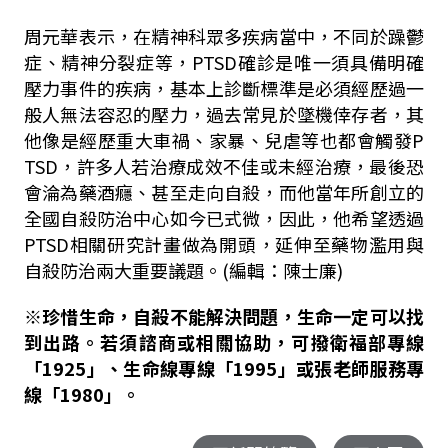
周元華表示，在精神科眾多疾病當中，不同於躁鬱
症、精神分裂症等，PTSD確診是唯一須具備明確
壓力事件的疾病，基本上診斷標準是必須經歷過一
般人無法容忍的壓力，過去常見於墜機倖存者，其
他像是經歷重大車禍、家暴、兒虐等也都會觸發P
TSD，許多人若治療成效不佳或未經治療，最後恐
會淪為藥酒癮、甚至走向自殺，而他當年所創立的
全國自殺防治中心如今已式微，因此，他希望透過
PTSD相關研究計畫做為開頭，延伸至藥物濫用與
自殺防治兩大重要議題。(編輯：陳士廉)
※珍惜生命，自殺不能解決問題，生命一定可以找
到出路。若須諮商或相關協助，可撥衛福部專線
「1925」、生命線專線「1995」或張老師服務專
線「1980」。