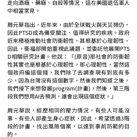
走向酒癮、藥癮、自殺等情況，這在美國退伍軍人
中相當常見。
周元華指出，近年來，由於全球戰火與天災頻仍，
因此PTSD成為備受關注、值得研究的疾病。政府
近來積極推動社會防衛韌性，其根基於心理韌性，
因此，衛福部開始重視此議題，並委託他展開PTS
D相關研究計畫。他說：『(原音)那社會的防衛韌
性其實也是根基於心理韌性，那心理韌性，當然這
個政府編這個錢，我們除了去調查現有到底有多
少，因為台灣沒有這個數字，然後我們知道之後，
我們接下來想發展program(計畫)，然後，第三階
段我們想用AI去預測，誰會出現這個症狀。』
周元華說，經歷相同的壓力情況，有些人可能沒
事、有些人卻產生身心症狀，因此，希望透過3階
段的計畫，找出風險個案，以達到事前防範的目
的。