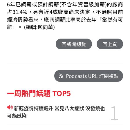
6年已調薪或預計調薪(不含年資晉級加薪)的廠商
占31.4%，另有近4成廠商尚未決定，不過照目前
經濟情勢看來，廠商調薪比率高於去年「當然有可
能」。 (編輯:柳向華)
回新聞總覽
回上頁
Podcasts URL 訂閱複製
一周熱門話題 TOP5
1
新冠疫情持續飆升 常見八大症狀 沒發燒也
可能感染