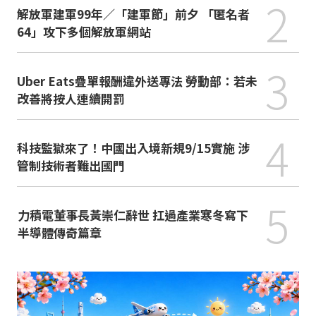
2
解放軍建軍99年／「建軍節」前夕 「匿名者
64」攻下多個解放軍網站
3
Uber Eats疊單報酬違外送專法 勞動部：若未
改善將按人連續開罰
4
科技監獄來了！中國出入境新規9/15實施 涉
管制技術者難出國門
5
力積電董事長黃崇仁辭世 扛過產業寒冬寫下
半導體傳奇篇章