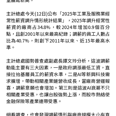
望續寫新高。
主計總處今天(12日)公布「2025年工業及服務業經
常性薪資調升情形統計結果」，2025
年調升經常性
薪資的廠商占34.8%，較2024年增加0.9個百分
點，且創2001年以來最高紀錄；調薪的員工人數占
比為40.7%，則創下2011年以來、近15年最高水
準。
主計總處國勢普查處副處長譚文玲分析，這波調薪
動能主要有三大因素，一是政府調漲最低工資，直
接拉抬基層員工的薪資水準，二是AI等新興科技需
求擴增，帶動相關產業鏈營收成長，當廠商營運報
喜，調薪意願也會增加。
第三則是這波AI浪潮不只
相關產業受惠，也讓台股強勢上漲，而股市熱絡使
金融保險等產業連帶受惠。
細看調查，也會發現調薪情形與廠商規模大小有直