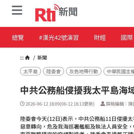
新聞
總覽
#漢光42號演習
財經
國際
:::
/
新聞
太平島
陸委會
灰色地帶行動
中華民國主
中共公務船侵擾我太平島海域
2026-06-12 18:09(06-12 18:13更新)
撰稿編輯：陳
陸委會今天(12日)表示，中共公務船11日侵
惡意轉向，危及我海巡署艦艇及執法人員安全，