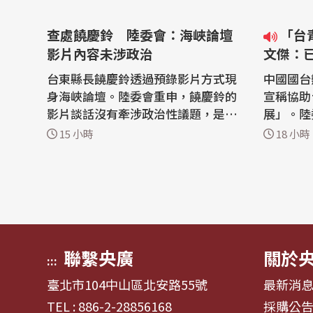
查處饒慶鈴 陸委會：海峽論壇
「台青e家」違反兩岸條例 梁
影片內容未涉政治
文傑：
台東縣長饒慶鈴透過預錄影片方式現
中國國台
身海峽論壇。陸委會重申，饒慶鈴的
宣稱協助
影片談話沒有牽涉政治性議題，是否
展」。陸
構成兩岸條例「合作行為」取決於影
表示，由
15 小時
18 小時
片內容。 大陸委員會(陸委會)今天(6
關係條例
日)下午召開例行記者會，由副主委兼
「台青e家」
發言人梁文傑主持。 梁文傑重申，饒
整合實習
慶鈴在海峽論壇上發布的影片內容，
「台青e
沒有觸及什麼政治性議題，基本上...
文傑指出
接刊載中國
聯繫央廣
關於
:::
臺北市104中山區北安路55號
最新消
TEL : 886-2-28856168
採購公