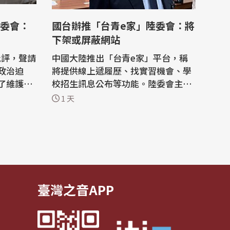
委會：
國台辦推「台青e家」陸委會：將
下架或屏蔽網站
批評，聲請
中國大陸推出「台青e家」平台，稱
政治迫
將提供線上遞履歷、找實習機會、學
了維護台
校招生訊息公布等功能。陸委會主委
，中共將
邱垂正今天(5日)表示，這是企圖對台
1 天
對內
「未統先治」，將協調相關部會下架
散統促
或屏蔽網站。 邱垂正今天在立法院內
示譴責，
政委員會會議結束後受訪。 邱垂正表
台獨與外
示，「台青e家」逕自標榜協助台灣
青年找中國大陸學校、找在陸工作機
會...
臺灣之音APP