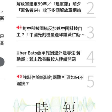
2
解放軍建軍99年／「建軍節」前夕
「匿名者64」攻下多個解放軍網站
，
衛
3
對中科技圍堵反加速中國科技自
主？！中國光刻機量產印證黃仁勳觀
是
點
各
4
Uber Eats疊單報酬違外送專法 勞
動部：若未改善將按人連續開罰
5
強制住院新制的兩難 社區如何不
漏接？