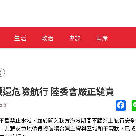
生活
政治
專題
兩岸
權
還危險航行 陸委會嚴正譴責
國維
擾太平島禁止水域，並於闖入我方海域期間不顧海上航行安全
中共藉灰色地帶侵擾破壞台灣主權與區域和平現狀，已成