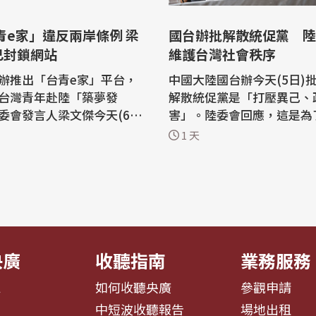
國台辦批解散統促黨 陸
已封鎖網站
維護台灣社會秩序
辦推出「台青e家」平台，
中國大陸國台辦今天(5日)
台灣青年赴陸「築夢發
解散統促黨是「打壓異己、
委會發言人梁文傑今天(6日)
害」。陸委會回應，這是為
於網站內容已涉及兩岸人民
灣社會秩序與民主制度運作
1 天
的多項規定，因此已封鎖
事情政治化完全是混淆視聽。 針
網站平台。 中國國台辦
政部日前提3大理由聲請解
、就業、創業等資訊，推出
黨，中國大陸國台辦今天表
家」平台。陸委會副主委梁
並聲稱主張中國統一，反對
，「台青e家」這個平台直
來干涉是「合理合法」。 大陸委員會
大陸...
(陸...
央廣
收聽指南
業務服務
息
如何收聽央廣
參觀申請
告
中短波收聽報告
場地出租