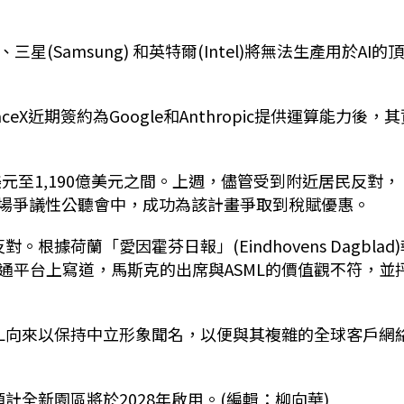
(Samsung) 和英特爾(Intel)將無法生產用於AI的
ceX近期簽約為Google和Anthropic提供運算能力後，
億美元至1,190億美元之間。上週，儘管受到附近居民反對，
unty)一場爭議性公聽會中，成功為該計畫爭取到稅賦優惠。
據荷蘭「愛因霍芬日報」(Eindhovens Dagblad)
通平台上寫道，馬斯克的出席與ASML的價值觀不符，並
ML向來以保持中立形象聞名，以便與其複雜的全球客戶網
計全新園區將於2028年啟用。(編輯：柳向華)