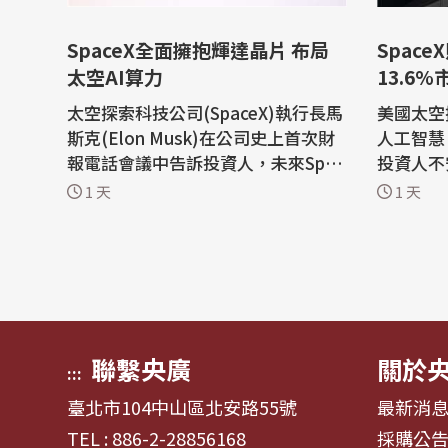
SpaceX全面擁抱輝達晶片 布局
Spac
太空AI算力
13.6
太空探索科技公司(SpaceX)執行長馬
美國太空
斯克(Elon Musk)在公司史上首次財
人工智慧
報電話會議中告訴投資人，未來Spac
投資人不
eX將完全以輝達(Nvidia)的系統建構
的財報表
1 天
1 天
其人工智慧(AI)服務。 根據雅虎財經
3.6%。 美國財經媒體CNBC報導，S
(Yahoo Finance)，受這項消息激
pace
勵，輝達股價5日上漲3.43%，收21
示，該公
9.22美元。另一方面，SpaceX股價
184億
重挫13.61%，收108.27美元。 馬斯
大部分支出
克表示：「我們...
（Bloomb
聯繫央廣
關於
:::
臺北市104中山區北安路55號
最新消
TEL : 886-2-28856168
採購公