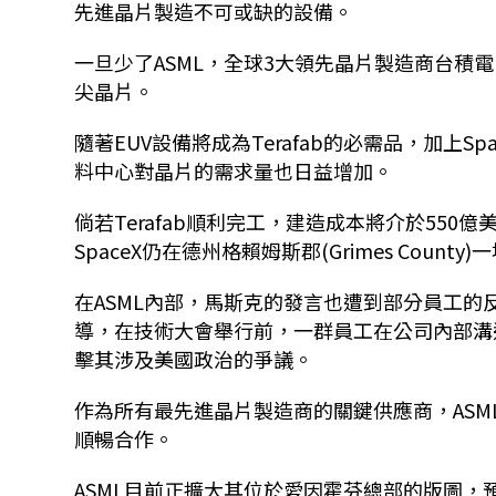
先進晶片製造不可或缺的設備。
一旦少了ASML，全球3大領先晶片製造商台積電、三星
尖晶片。
隨著EUV設備將成為Terafab的必需品，加上Spa
料中心對晶片的需求量也日益增加。
倘若Terafab順利完工，建造成本將介於550
SpaceX仍在德州格賴姆斯郡(Grimes Co
在ASML內部，馬斯克的發言也遭到部分員工的反對。根
導，在技術大會舉行前，一群員工在公司內部溝
擊其涉及美國政治的爭議。
作為所有最先進晶片製造商的關鍵供應商，AS
順暢合作。
ASML目前正擴大其位於愛因霍芬總部的版圖，預