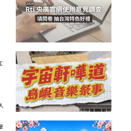
1
大
工
人
是