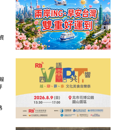
頂
其資
報
抨
絡