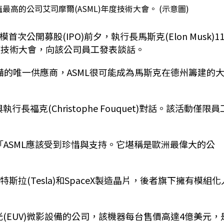
市值最高的公司艾司摩爾(ASML)年度技術大會。 (示意圖)
次公開募股(IPO)前夕，執行長馬斯克(Elon Musk)1
年度技術大會，向該公司員工發表談話。
備的唯一供應商，ASML很可能成為馬斯克在德州籌建的
福克(Christophe Fouquet)對話。該活動僅限員
ASML應該受到珍惜與支持。它堪稱是歐洲最偉大的公
特斯拉(Tesla)和SpaceX製造晶片，後者旗下擁有模組化
(EUV)微影設備的公司，該機器每台售價高達4億美元，