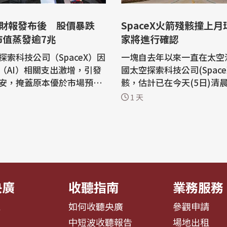
eX財報發布後 股價暴跌
SpaceX火箭殘骸撞上月
%市值蒸發逾7兆
家將進行確認
探索科技公司（SpaceX）因
一塊自去年以來一直在太空
（AI）相關支出激增，引發
國太空探索科技公司(Space
安，掩蓋原本優於市場預期
骸，估計已在今天(5日)清
現，公司5日股價收盤暴跌1
月球，不過仍需一段時間才
1 天
起撞擊事件。 這塊校車大小的殘骸是
X在4日公布的上市後首份財報顯
SpaceX獵鷹九號(Falcon 
司第2季資本支出暴增6倍至
二節。該火箭在2025年1
美元，高於分析師預期，其中
火蟲太空公司(Firefly Aero
投入AI相關領域。 彭博
登月器送往月球。 這塊重達4公噸
...
(4...
央廣
收聽指南
業務服務
息
如何收聽央廣
參觀申請
告
中短波收聽報告
場地出租