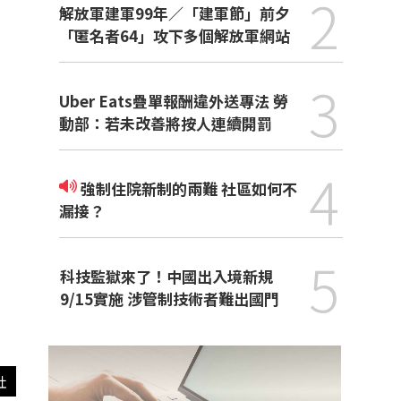
2
解放軍建軍99年／「建軍節」前夕
「匿名者64」攻下多個解放軍網站
3
Uber Eats疊單報酬違外送專法 勞
動部：若未改善將按人連續開罰
4
強制住院新制的兩難 社區如何不
漏接？
5
科技監獄來了！中國出入境新規
9/15實施 涉管制技術者難出國門
社