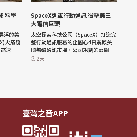
球 科學
SpaceX進軍行動通訊 衝擊美三
大電信巨頭
漂浮的美
太空探索科技公司（SpaceX）打造完
X)火箭殘
整行動通訊服務的企圖心4日震撼美
晨高速撞上
國無線通訊市場，公司規劃的藍圖可
能確認這
能使旗下星鏈（Starlink）與威瑞森
2 天
（Verizon）、AT&T等業界龍頭展開
9)火箭的第
競爭。 取得頻譜執照 路透社報導，S
月將美國螢
paceX去年透過兩筆交易，以總計19
space)的
6億美元向EchoStar取得65兆赫的無
線電頻譜執照，使星鏈擁有向行動服
務擴...
臺灣之音APP