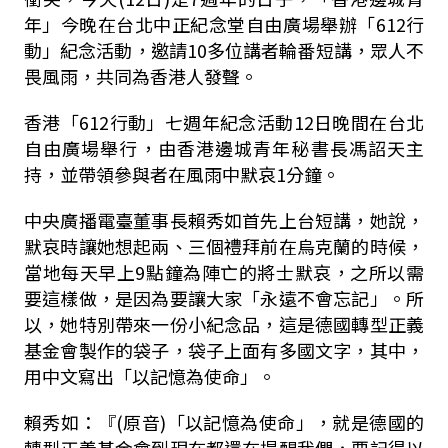
年」今晚在台北中正紀念堂自由廣場舉辦「612行
動」紀念活動，邀請10多位講者輪番短講，眾人不
畏風雨，共同為香港人發聲。
香港「612行動」七週年紀念活動12日晚間在台北
自由廣場舉行，由香港邊城青年秘書長馮詔天主
持，並帶領參與者在風雨中默哀1分鐘。
中央廣播電臺董事長賴秀如首先上台短講，她說，
默哀時讓她想起兩、三個禮拜前在烏克蘭的時候，
當地每天早上9點鐘為陣亡的將士默哀，之所以需
要這樣做，是因為要讓大家「永遠不會忘記」。所
以，她特別帶來一份小紀念品，這是德國轉型正義
基金會製作的袋子，袋子上面有多國文字，其中，
用中文寫出「以記憶為使命」。
賴秀如：『(原音)「以記憶為使命」，就是德國的
轉型正義基金會到現在都還在提醒我們，要記得以