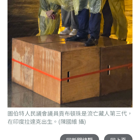
圖伯特人民議會議員貢布頓珠是流亡藏人第三代，
在印度拉達克出生。(陳國維 攝)
回新聞總覽
回上頁