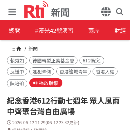
新聞
總覽
#漢光42號演習
兩岸
財經
:::
/
新聞
賴秀如
德國轉型正義基金會
612衝突.
反送中
逃犯條例
香港邊城青年
香港人權
播放聆聽
陳培瑜
紀念香港612行動七週年 眾人風雨
中齊聚台灣自由廣場
2026-06-12 21:29(06-12 23:32更新)