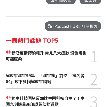
Podcasts URL 訂閱複製
一周熱門話題 TOP5
1
新冠疫情持續飆升 常見八大症狀 沒發燒也
可能感染
2
解放軍建軍99年／「建軍節」前夕 「匿名者
64」攻下多個解放軍網站
3
對中科技圍堵反加速中國科技自主？！中
國光刻機量產印證黃仁勳觀點