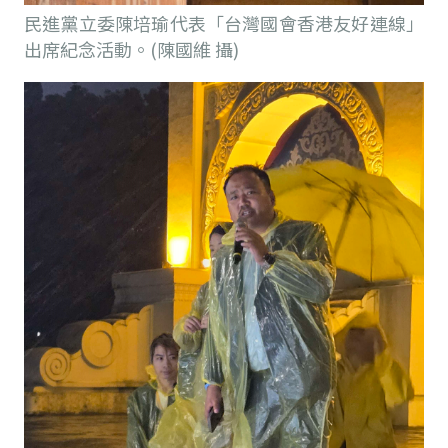
民進黨立委陳培瑜代表「台灣國會香港友好連線」
出席紀念活動。(陳國維 攝)