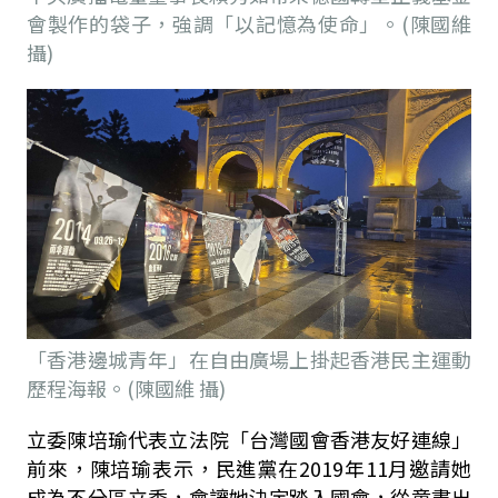
會製作的袋子，強調「以記憶為使命」。(陳國維
攝)
「香港邊城青年」在自由廣場上掛起香港民主運動
歷程海報。(陳國維 攝)
立委陳培瑜代表立法院「台灣國會香港友好連線」
前來，陳培瑜表示，民進黨在2019年11月邀請她
成為不分區立委，會讓她決定踏入國會，從童書出