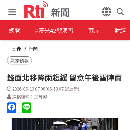
新聞
總覽
#漢光42號演習
兩岸
財經
:::
/
新聞
氣象預報
鋒面北移降雨趨緩 留意午後雷陣雨
2026-06-13 07:08(06-13 07:26更新)
撰稿編輯：王育偉