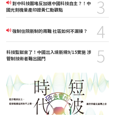
3
對中科技圍堵反加速中國科技自主？！中
國光刻機量產印證黃仁勳觀點
4
強制住院新制的兩難 社區如何不漏接？
5
科技監獄來了！中國出入境新規9/15實施 涉
管制技術者難出國門