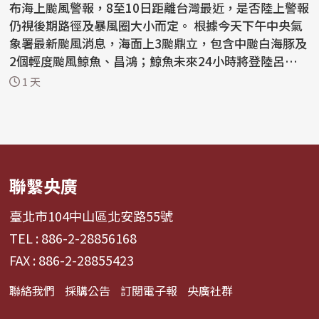
布海上颱風警報，8至10日距離台灣最近，是否陸上警報
仍視後期路徑及暴風圈大小而定。 根據今天下午中央氣
象署最新颱風消息，海面上3颱鼎立，包含中颱白海豚及
2個輕度颱風鯨魚、昌鴻；鯨魚未來24小時將登陸呂宋
島...
1 天
聯繫央廣
臺北市104中山區北安路55號
TEL : 886-2-28856168
FAX : 886-2-28855423
聯絡我們
採購公告
訂閱電子報
央廣社群