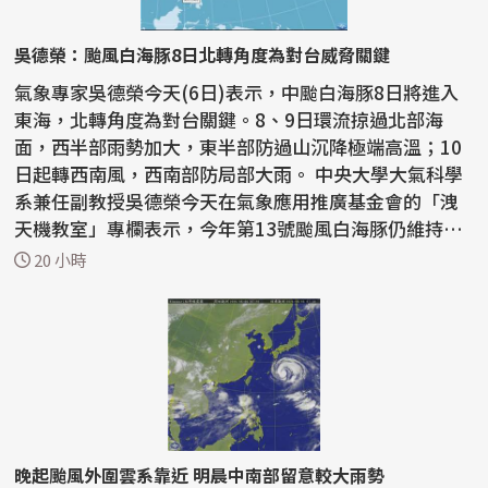
吳德榮：颱風白海豚8日北轉角度為對台威脅關鍵
氣象專家吳德榮今天(6日)表示，中颱白海豚8日將進入
東海，北轉角度為對台關鍵。8、9日環流掠過北部海
面，西半部雨勢加大，東半部防過山沉降極端高溫；10
日起轉西南風，西南部防局部大雨。 中央大學大氣科學
系兼任副教授吳德榮今天在氣象應用推廣基金會的「洩
天機教室」專欄表示，今年第13號颱風白海豚仍維持大
型中颱，...
20 小時
晚起颱風外圍雲系靠近 明晨中南部留意較大雨勢