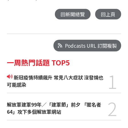
回新聞總覽
回上頁
Podcasts URL 訂閱複製
一周熱門話題 TOP5
1
新冠疫情持續飆升 常見八大症狀 沒發燒也
可能感染
2
解放軍建軍99年／「建軍節」前夕 「匿名者
64」攻下多個解放軍網站