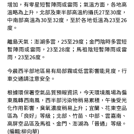
增加，有零星短暫陣雨或雷雨；氣溫方面，各地高
溫略為上升，北部及東半部高溫約攝氏27至30度，
中南部高溫為30至32度，至於各地低溫為23至26
度。
離島天氣：澎湖多雲，25至29度；金門陰時多雲短
暫陣雨或雷雨，23至28度；馬祖陰短暫陣雨或雷
雨，23至26度。
今晨西半部地區易有局部霧或低雲影響能見度，行
車交通請注意安全。
根據環保署空氣品質預報資訊，今天環境風場為偏
東風轉西南風，西半部污染物稍易累積，午後受光
化作用影響，臭氧濃度稍易上升；宜蘭、花東空品
區為「良好」等級；北部、竹苗、中部、雲嘉南、
高屏空品區及馬祖、金門、澎湖為「普通」等級。
(編輯:柳向華)