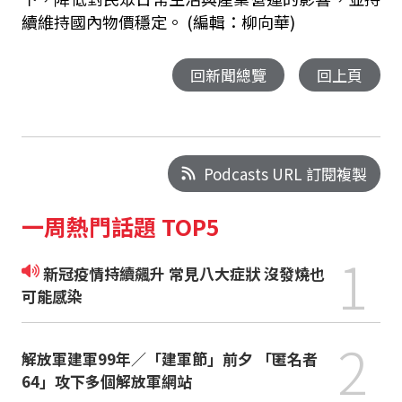
續維持國內物價穩定。 (編輯：柳向華)
回新聞總覽
回上頁
Podcasts URL 訂閱複製
一周熱門話題 TOP5
1
新冠疫情持續飆升 常見八大症狀 沒發燒也
可能感染
2
解放軍建軍99年／「建軍節」前夕 「匿名者
64」攻下多個解放軍網站