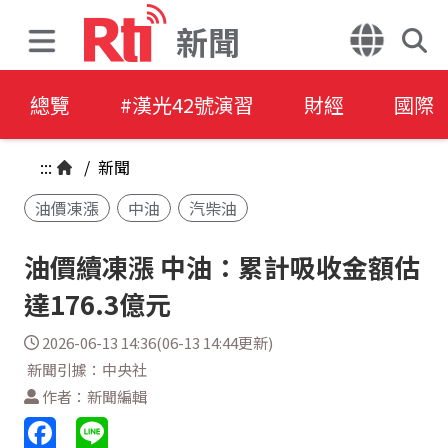
新聞
總覽
#漢光42號演習
財經
國際
:::
/
新聞
油價凍漲
中油
汽柴油
油價續凍漲 中油：累計吸收金額估
達176.3億元
2026-06-13 14:36(06-13 14:44更新)
新聞引據：中央社
作者：新聞編輯