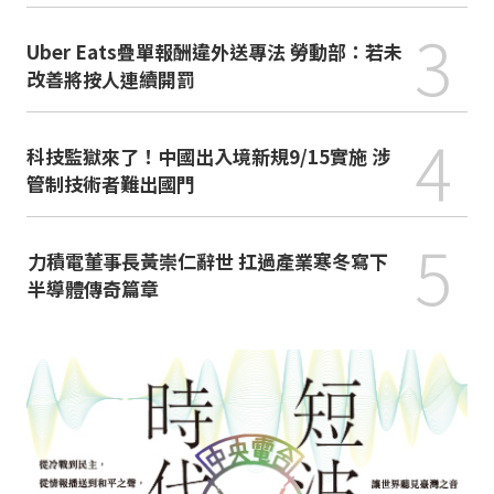
3
Uber Eats疊單報酬違外送專法 勞動部：若未
改善將按人連續開罰
4
科技監獄來了！中國出入境新規9/15實施 涉
管制技術者難出國門
5
力積電董事長黃崇仁辭世 扛過產業寒冬寫下
半導體傳奇篇章