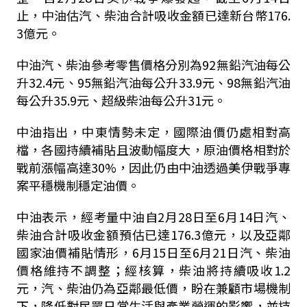
止，中油估汽、柴油合計吸收金額已達新台幣176.
3億元。
中油汽、柴油參考零售價格分別為92無鉛汽油每公
升32.4元、95無鉛汽油每公升33.9元、98無鉛汽油
每公升35.9元、超級柴油每公升31元。
中油指出，中東情勢未定，國際油價仍處相對高
檔，各國持續補貼且波動幅度大，原油價格相對於
戰前漲幅高達30%，因此仍由中油透過美伊戰爭專
案平穩機制穩定油價。
中油表示，經考量中油自2月28日至6月14日汽、
柴油合計吸收金額預估已達176.3億元，以及亞鄰
國家油價補貼情形，6月15日至6月21日汽、柴油
價格維持不調整；經核算，柴油將持續吸收1.2
元，汽、柴油仍為亞鄰最低價，盼在兼顧市場機制
下，降低對民眾日常生活與產業營運的影響，並持