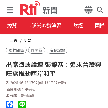
新聞
總覽
#漢光42號演習
財經
國際
:::
/
新聞
國共關係
國民黨
海峽論壇
出席海峽論壇 張榮恭：追求台灣興
旺需推動兩岸和平
2026-06-13 17:02(06-13 17:07更新)
新聞引據：中央社
作者：新聞編輯