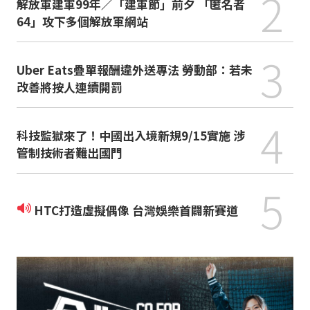
2
解放軍建軍99年／「建軍節」前夕 「匿名者
64」攻下多個解放軍網站
3
Uber Eats疊單報酬違外送專法 勞動部：若未
改善將按人連續開罰
4
科技監獄來了！中國出入境新規9/15實施 涉
管制技術者難出國門
5
HTC打造虛擬偶像 台灣娛樂首闢新賽道