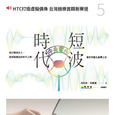
5
HTC打造虛擬偶像 台灣娛樂首闢新賽道