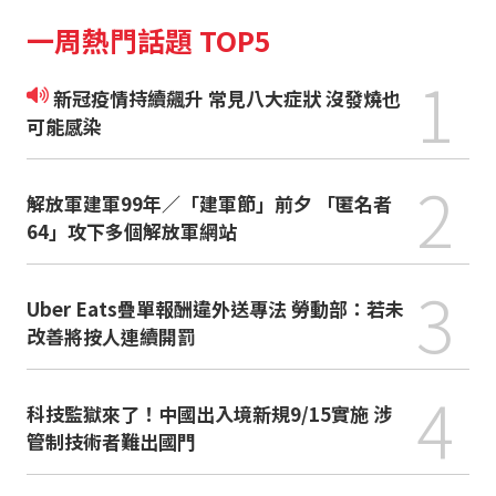
一周熱門話題 TOP5
1
新冠疫情持續飆升 常見八大症狀 沒發燒也
可能感染
2
解放軍建軍99年／「建軍節」前夕 「匿名者
64」攻下多個解放軍網站
3
Uber Eats疊單報酬違外送專法 勞動部：若未
改善將按人連續開罰
4
科技監獄來了！中國出入境新規9/15實施 涉
管制技術者難出國門