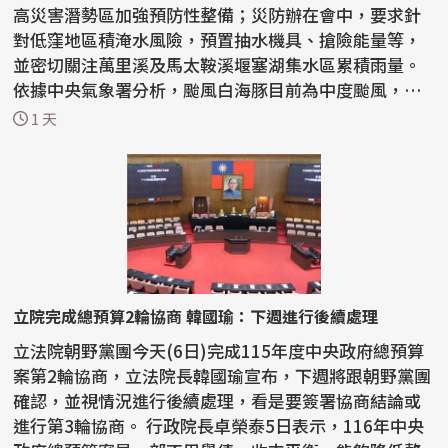
高災害潛勢區加強預防性整備；災防辦在會中，要求針
對低窪地區積淹水風險，預置抽水機具、搶險能量等，
並密切關注萬里溪及馬太鞍溪堰塞湖集水區累積雨量。
依據中央氣象署分析，颱風白海豚目前為中度颱風，預
計7日...
1 天
立院完成總預算2輪協商 韓國瑜：下週進行後續處理
立法院朝野黨團今天(6日)完成115年度中央政府總預算
案第2輪協商，立法院長韓國瑜宣布，下週將跟朝野黨團
確認，並視情況進行後續處理，看是要簽署協商結論或
進行第3輪協商。 行政院長卓榮泰5日表示，116年中央