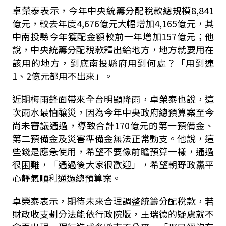
卓榮泰表示，今年中央統籌分配稅款總規模8,841
億元，較去年度4,676億元大幅增加4,165億元，其
中南投縣今年獲配金額較前一年增加157億元；他
說，中央統籌分配稅款釋出給地方，地方就要用在
該用的地方，到底南投縣府用到何處？「用到連
1、2億元都用不出來」。
近期梅雨鋒面帶來全台明顯降雨，卓榮泰也說，這
次雨水最怕釀災，因為今年中央政府總預算案至今
尚未審議通過，導致合計170億元的第一預備金、
第二預備金及災害準備金無法正常動支。他說，這
些錢是應急使用，希望不要像前瞻預算一樣，通過
很困難，「通過後大家很歡迎」，希望朝野政黨平
心靜氣順利通過總預算案。
卓榮泰表示，期待未來合理調整統籌分配稅款，若
財政收支劃分法能依行政院版，王瑞德的疑慮就不