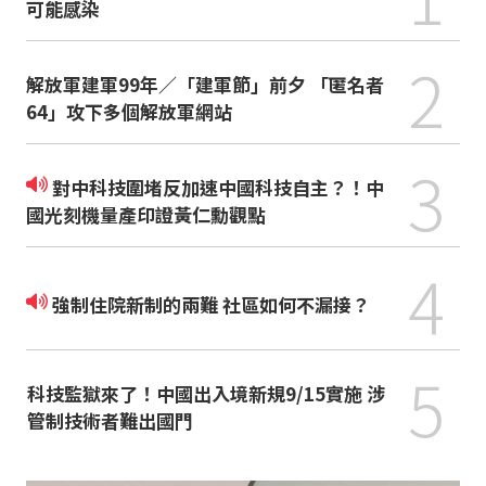
可能感染
2
解放軍建軍99年／「建軍節」前夕 「匿名者
64」攻下多個解放軍網站
3
對中科技圍堵反加速中國科技自主？！中
國光刻機量產印證黃仁勳觀點
4
強制住院新制的兩難 社區如何不漏接？
5
科技監獄來了！中國出入境新規9/15實施 涉
管制技術者難出國門