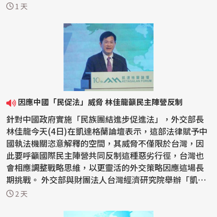
伍卓駿講...
1 天
因應中國「民促法」威脅 林佳龍籲民主陣營反制
針對中國政府實施「民族團結進步促進法」，外交部長
林佳龍今天(4日)在凱達格蘭論壇表示，這部法律賦予中
國執法機關恣意解釋的空間，其威脅不僅限於台灣，因
此要呼籲國際民主陣營共同反制這種惡劣行徑，台灣也
會相應調整戰略思維，以更靈活的外交策略因應這場長
期挑戰。 外交部與財團法人台灣經濟研究院舉辦「凱達
格蘭...
2 天