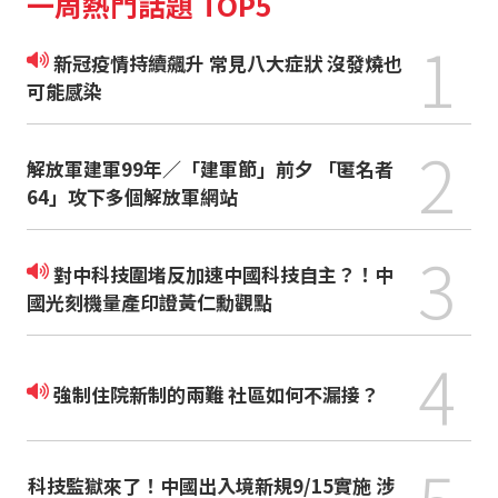
一周熱門話題 TOP5
1
新冠疫情持續飆升 常見八大症狀 沒發燒也
可能感染
2
解放軍建軍99年／「建軍節」前夕 「匿名者
64」攻下多個解放軍網站
3
對中科技圍堵反加速中國科技自主？！中
國光刻機量產印證黃仁勳觀點
4
強制住院新制的兩難 社區如何不漏接？
科技監獄來了！中國出入境新規9/15實施 涉