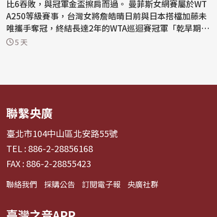
比6吞敗，與冠軍金盃擦肩而過。 曼菲斯女網賽屬於WT
A250等級賽事，台灣女將詹皓晴日前與日本搭檔加藤未
唯攜手奪冠，終結長達2年的WTA巡迴賽冠軍「乾旱期」
後，...
5 天
聯繫央廣
臺北市104中山區北安路55號
TEL : 886-2-28856168
FAX : 886-2-28855423
聯絡我們
採購公告
訂閱電子報
央廣社群
臺灣之音APP