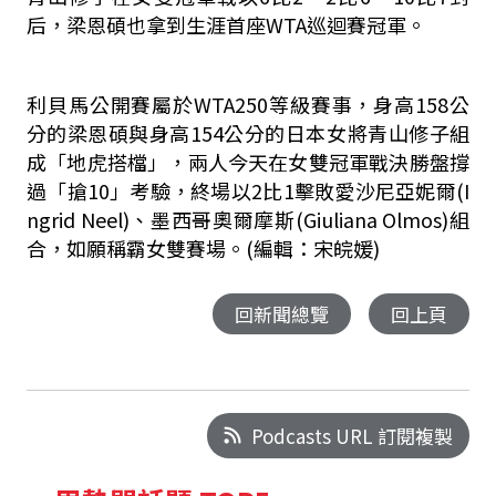
后，梁恩碩也拿到生涯首座WTA巡迴賽冠軍。
利貝馬公開賽屬於WTA250等級賽事，身高158公
分的梁恩碩與身高154公分的日本女將青山修子組
成「地虎搭檔」，兩人今天在女雙冠軍戰決勝盤撐
過「搶10」考驗，終場以2比1擊敗愛沙尼亞妮爾(I
ngrid Neel)、墨西哥奧爾摩斯(Giuliana Olmos)組
合，如願稱霸女雙賽場。(編輯：宋皖媛)
回新聞總覽
回上頁
Podcasts URL 訂閱複製