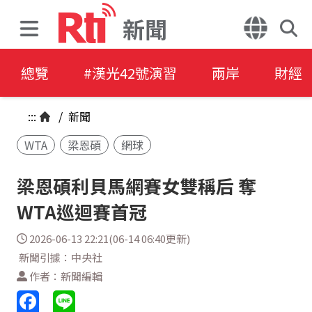
新聞
總覽
#漢光42號演習
兩岸
財經
:::
/
新聞
WTA
梁恩碩
網球
梁恩碩利貝馬網賽女雙稱后 奪
WTA巡迴賽首冠
2026-06-13 22:21(06-14 06:40更新)
新聞引據：中央社
作者：新聞編輯