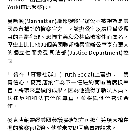
York)首席檢察官。
曼哈頓(Manhattan)聯邦檢察官辦公室被視為是美
國最有權勢的檢察官之一。該辦公室以處理備受矚
目的金融犯罪、恐怖主義和公共腐敗案件而聞名，
歷史上比其他92個美國聯邦檢察官辦公室享有更大
的獨立性而免受司法部(Justice Department)控
制。
川普在「真實社群」(Truth Social)上寫道：「我
有信心，麥克唐納作為下一任紐約南區首席檢察
官，將帶來豐碩的成果。因為他獲得了執法人員、
法律界和和法官們的尊重，並將與他們密切合
作。」
麥克唐納需經美國參議院確認方可擔任這項大權在
握的檢察官職務。他並未立即回應置評請求。