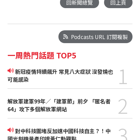
回新聞總覽
回上頁
Podcasts URL 訂閱複製
一周熱門話題 TOP5
1
新冠疫情持續飆升 常見八大症狀 沒發燒也
可能感染
2
解放軍建軍99年／「建軍節」前夕 「匿名者
64」攻下多個解放軍網站
3
對中科技圍堵反加速中國科技自主？！中
國光刻機量產印證黃仁勳觀點