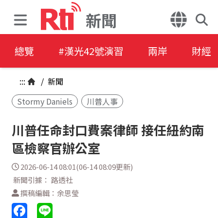
新聞
總覽
#漢光42號演習
兩岸
財經
:::
/
新聞
Stormy Daniels
川普人事
川普任命封口費案律師 接任紐約南
區檢察官辦公室
2026-06-14 08:01(06-14 08:09更新)
新聞引據： 路透社
撰稿編輯：余思瑩