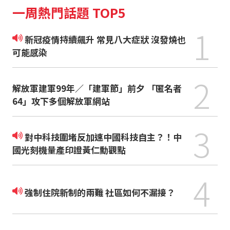
一周熱門話題 TOP5
1
新冠疫情持續飆升 常見八大症狀 沒發燒也
可能感染
2
解放軍建軍99年／「建軍節」前夕 「匿名者
64」攻下多個解放軍網站
3
對中科技圍堵反加速中國科技自主？！中
國光刻機量產印證黃仁勳觀點
4
強制住院新制的兩難 社區如何不漏接？