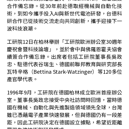
合作備忘錄。從30年前赴德取經機械與自動化技
術，到如今攜手投入AI與新世代電池研發，台德科
研合作已從技術交流走向共同創新，攜手迎接下一
波科技浪潮。
工研院12日在柏林舉辦「工研院歐洲辦公室30週年
慶祝會暨科技論壇」，並於會中與佛羅恩霍夫協會
續簽合作備忘錄。出席者包括工研院董事長吳政
忠、駐德代表谷瑞生、德國前聯邦教育與研究部長
瓦特辛格（Bettina Stark-Watzinger）等120多位
產官學代表。
1996年9月，工研院在德國柏林成立歐洲首座辦公
室。董事長吳政忠接受中央社訪問時回憶，當時德
國在機械、自動化與先進製造領域領先全球，台灣
雖已憑藉電子產業快速發展，但與德國仍有一段差
距，因此工研院決定在德國設立據點，希望近距離