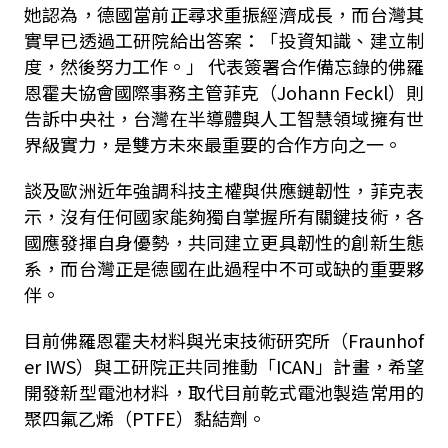
她認為，德國當前正尋求重振經濟成長，而台灣其
實早已透過工研院給出答案：「投資知識、建立制
度，然後努力工作。」 代表簽署合作備忘錄的佛羅
恩霍夫協會國際事務主管菲克（Johann Feckl）則
告訴中央社，台灣在半導體與人工智慧領域擁有世
界級實力，是雙方未來最重要的合作方向之一。
談及歐洲近年強調科技主權與供應鏈韌性，菲克表
示，沒有任何國家能夠獨自掌握所有關鍵技術，各
國應發揮自身優勢，共同建立更具韌性的創新生態
系，而台灣正是德國在此過程中不可或缺的重要夥
伴。
目前佛羅恩霍夫材料與光束技術研究所（Fraunhof
er IWS）與工研院正共同推動「ICAN」計畫，希望
開發新型電池材料，取代目前乾式電池製造常用的
聚四氟乙烯（PTFE）黏結劑。