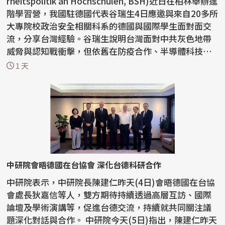
rheitspolitik an Hochschulen, BSH)近日在柏林舉辦進
階學習營，我國駐德國代表谷瑞生4日應邀與來自20多所
大專院校政治安全相關科系的德國與國際學生面對面交
流，分享台灣經驗。谷瑞生說明台灣面對中共灰色地帶
威脅與認知戰衝擊，但依舊在防疫合作、半導體科技到
建立...
1 天
中研院會晤德國在台協會 深化台德科研合作
中研院表示，中研院長陳建仁昨天(4日)會晤德國在台協
會處長狄嘉信等人，雙方期待持續透過高層互訪、國際
論壇及學術演講等，促進台德交流，持續就共同關注議
題深化對話與合作。 中研院今天(5日)指出，陳建仁昨天