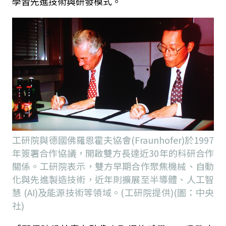
學習先進技術與研發模式。
工研院與德國佛羅恩霍夫協會(Fraunhofer)於1997
年簽署合作協議，開啟雙方長達近30年的科研合作
關係。工研院表示，雙方早期合作聚焦機械、自動
化與先進製造技術，近年則擴展至半導體、人工智
慧 (AI)及能源技術等領域。(工研院提供)(圖：中央
社)