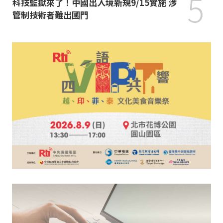
5
科技監獄來了！中國出入境新規9/15實施 涉
管制技術者難出國門