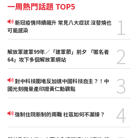
一周熱門話題 TOP5
1
新冠疫情持續飆升 常見八大症狀 沒發燒也
可能感染
2
解放軍建軍99年／「建軍節」前夕 「匿名者
64」攻下多個解放軍網站
3
對中科技圍堵反加速中國科技自主？！中
國光刻機量產印證黃仁勳觀點
4
強制住院新制的兩難 社區如何不漏接？