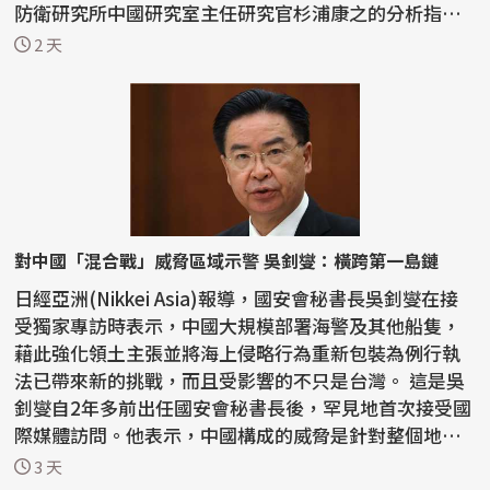
防衛研究所中國研究室主任研究官杉浦康之的分析指
出，中...
2 天
對中國「混合戰」威脅區域示警 吳釗燮：橫跨第一島鏈
日經亞洲(Nikkei Asia)報導，國安會秘書長吳釗燮在接
受獨家專訪時表示，中國大規模部署海警及其他船隻，
藉此強化領土主張並將海上侵略行為重新包裝為例行執
法已帶來新的挑戰，而且受影響的不只是台灣。 這是吳
釗燮自2年多前出任國安會秘書長後，罕見地首次接受國
際媒體訪問。他表示，中國構成的威脅是針對整個地
區...
3 天