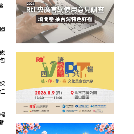
盒
國
說
包
採
佳
標
發