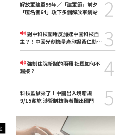
2
解放軍建軍99年／「建軍節」前夕
「匿名者64」攻下多個解放軍網站
3
對中科技圍堵反加速中國科技自
主？！中國光刻機量產印證黃仁勳觀
點
4
強制住院新制的兩難 社區如何不
漏接？
5
科技監獄來了！中國出入境新規
9/15實施 涉管制技術者難出國門
他