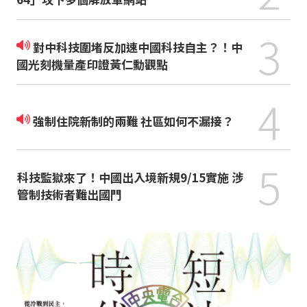
3
對中科技圍堵反加速中國科技自主？！中
國光刻機量產印證黃仁勳觀點
4
強制住院新制的兩難 社區如何不漏接？
5
科技監獄來了！中國出入境新規9/15實施 涉
管制技術者難出國門