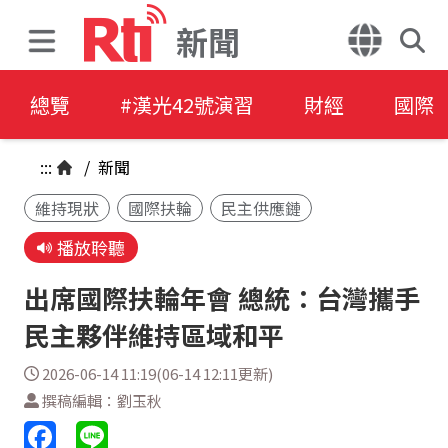
新聞
總覽
#漢光42號演習
財經
國際
:::
/
新聞
維持現狀
國際扶輪
民主供應鏈
播放聆聽
出席國際扶輪年會 總統：台灣攜手
民主夥伴維持區域和平
2026-06-14 11:19(06-14 12:11更新)
撰稿編輯：劉玉秋