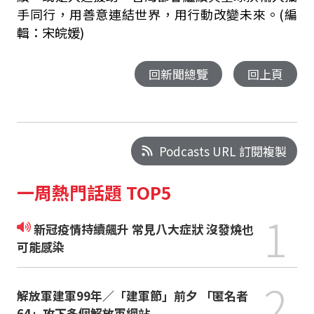
手同行，用善意連結世界，用行動改變未來。(編
輯：宋皖媛)
回新聞總覽
回上頁
Podcasts URL 訂閱複製
一周熱門話題 TOP5
1
新冠疫情持續飆升 常見八大症狀 沒發燒也
可能感染
2
解放軍建軍99年／「建軍節」前夕 「匿名者
64」攻下多個解放軍網站