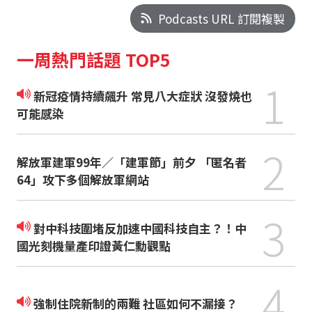
Podcasts URL 訂閱複製
一周熱門話題 TOP5
1
新冠疫情持續飆升 常見八大症狀 沒發燒也
可能感染
2
解放軍建軍99年／「建軍節」前夕 「匿名者
64」攻下多個解放軍網站
3
對中科技圍堵反加速中國科技自主？！中
國光刻機量產印證黃仁勳觀點
4
強制住院新制的兩難 社區如何不漏接？