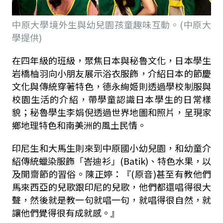
中原大學境外生與幼兒園孩童趣味互動。(中原大
學提供)
在四年級的班級，聚焦日本與秘魯文化，日本學生
岩橋柚羽向小朋友展示浴衣服飾，介紹日本的節慶
文化與傳統穿著特色，德永絢姬則透過學校制服與
校園生活的介紹，帶學童認識日本學生的日常樣
貌；秘魯學生李娟倪透過世界地圖和照片，呈現家
鄉地理特色和南美洲的風土民情。
印尼生和大馬生則來到中原國小幼兒園，和幼童介
紹傳統蠟染服飾「峇迪衫」(Batik)、特色水果，以
及開齋節的習俗。陳正婷：『(原音)甚至有教他們
馬來西亞的兒歌跟印尼的兒歌，他們都還唱得很大
聲，然後就是教一句就唱一句，就唱得很自然，就
讓他們覺得很有成就感。』