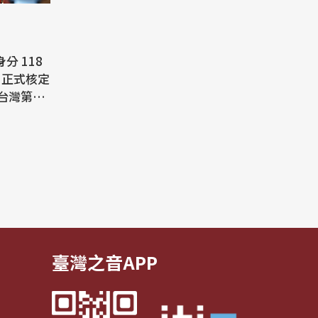
分 118
台灣第17
族群爭取
來重要里程
國家利益
中小企業總
度中央
臺灣之音APP