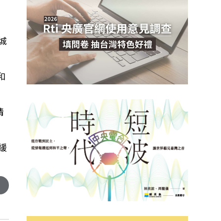
城
和
情
緩