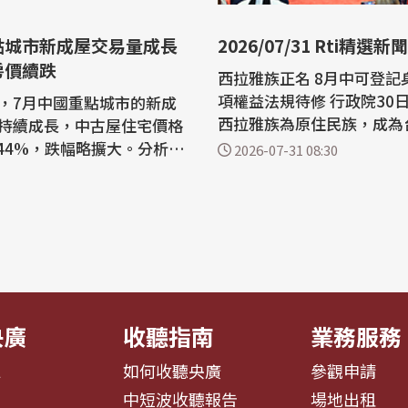
點城市新成屋交易量成長
2026/07/31 Rti精選新聞
房價續跌
西拉雅族正名 8月中可登記身
項權益法規待修 行政院30日正式核定
，7月中國重點城市的新成
西拉雅族為原住民族，成為
持續成長，中古屋住宅價格
個法定原住民族，也讓平埔
.44%，跌幅略擴大。分析
2026-07-31 08:30
近30年的正名之路終於迎
短期政策仍將聚焦支持購屋
碑。 總統批總預算、無人載具條例卡
庫存，新成屋市場可望持續
關立院 籲政黨競爭勿破壞
，但城市之間以及建案之間
賴清德總統30日接見全國
將進一步加劇。 綜合陸媒
會新任理監事時，批評今年
國房地產研究機構中指研究
政...
1日)公布，據中國房地產指數
..
央廣
收聽指南
業務服務
息
如何收聽央廣
參觀申請
告
中短波收聽報告
場地出租