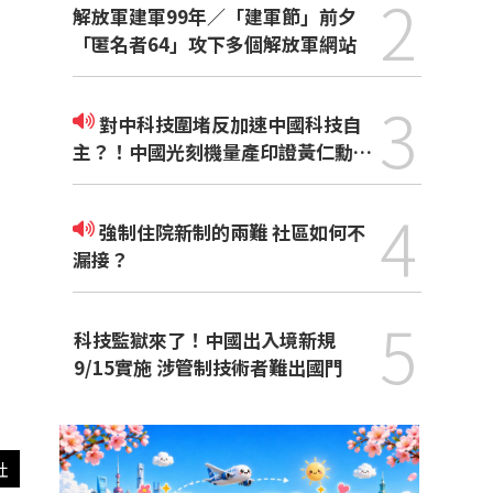
2
解放軍建軍99年／「建軍節」前夕
「匿名者64」攻下多個解放軍網站
3
對中科技圍堵反加速中國科技自
主？！中國光刻機量產印證黃仁勳觀
點
4
強制住院新制的兩難 社區如何不
漏接？
5
科技監獄來了！中國出入境新規
9/15實施 涉管制技術者難出國門
社