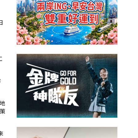
日
工
市
地
策
來