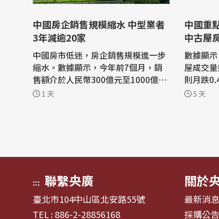
中國房企銷售規模縮水 中型業者
中國重
3年減逾20家
中古屋
中國房市低迷，房企銷售規模進一步
數據顯示
縮水。數據顯示，今年前7個月，銷
屋成交量
售額介於人民幣300億元至1000億元
則月跌0
的中型房企數量只剩6家，較2023年
稱，官方
1 天
5 天
同期減少21家，更有許多房企銷售額
需求、去
跌至300億元以下。 陸媒財新報導，
築底修復
中指研究院近期發布數據顯示，2026
分化的表現
年前7個月，銷售額在300億元至100
報導，中
0億元（約新台幣1410億至4700億
院今天(
元）的中型房企...
系統百城.
聯繫央廣
關於
:::
臺北市104中山區北安路55號
最新消
TEL : 886-2-28856168
採購公