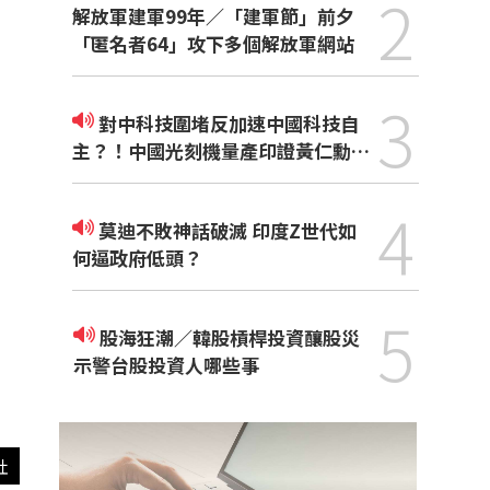
2
解放軍建軍99年／「建軍節」前夕
「匿名者64」攻下多個解放軍網站
3
對中科技圍堵反加速中國科技自
主？！中國光刻機量產印證黃仁勳觀
點
4
莫迪不敗神話破滅 印度Z世代如
何逼政府低頭？
5
股海狂潮／韓股槓桿投資釀股災
示警台股投資人哪些事
社