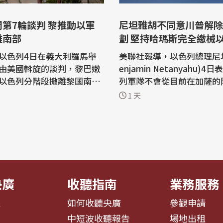
第7輪談判 黎推動以軍
尼坦雅胡不同意川普解除
離南部
劃 堅持哈瑪斯完全繳械
出
以色列4日在義大利羅馬舉
美聯社報導，以色列總理尼
由美國斡旋的談判，黎巴嫩
enjamin Netanyahu)
以色列分階段撤離黎國南
列軍隊不會從目前在加薩的
計持續至6日。 法新社報
出，除非巴勒斯坦伊斯蘭主
1 天
6月在美國華府的談判中，
瑪斯(Hamas)完全解除武
構協議達成共識，內容包括
總統川普(Donald Trump
(Hezbollah)武裝、以軍
的協議表達異議。 尼坦雅胡的發言為
離黎巴嫩南部，並由黎軍進
這項解除哈瑪斯武裝的協議
所謂「試點區」開始推動。
多疑慮，這項協議被視為是
...
戰爭的突破...
央廣
收聽指南
業務服務
息
如何收聽央廣
參觀申請
告
中短波收聽報告
場地出租