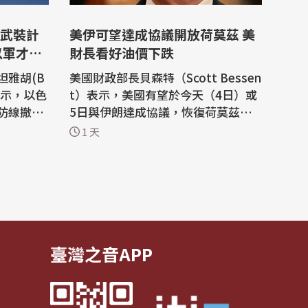
武裝計
美伊可望達成協議開放荷莫茲 美
以軍才撤
財長看好油價下跌
坦雅胡(B
美國財政部長貝森特（Scott Bessen
4日表示，以色
t）表示，美國有望於今天（4日）或
防線撤
5日與伊朗達成協議，恢復荷莫茲海
義組織哈
峽通行，並認為此舉可望促使油價回
1 天
裝，對美國
落，穩定能源市場。 法新社報導，貝
)近期宣布
森特今天接受美國財經媒體CNBC專
訪時指出：「我們正在與伊朗方面談
增添了更
判。我們今天或明天可能有機會達成
結束這場
協議，重新開放海峽，讓當前衝突局
勢朝正常...
臺灣之音APP