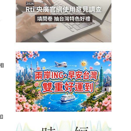
於
相
知