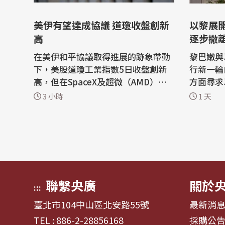
美伊有望達成協議 道瓊收盤創新
以黎展開
高
逐步撤
在美伊和平協議取得進展的跡象帶動
黎巴嫩與
下，美股道瓊工業指數5日收盤創新
行新一輪
高，但在SpaceX及超微（AMD）財
方面尋求
報失利拖累下，那斯達克綜合指數收
部；會談預
3 小時
1 天
跌。 道瓊工業指數上漲263.24點或0.
導，以黎
49%，收在54349.12點。 標普500
就一項架
指數下跌12.97點或0.17%，收在77
解除真主黨
23.55點。 那斯達克綜合指數下滑22
隊逐步撤
1.55點或0.83%，收26363.44點。
駐，先從
費城半導體...
美國與以色
聯繫央廣
關於
:::
臺北市104中山區北安路55號
最新消
TEL : 886-2-28856168
採購公