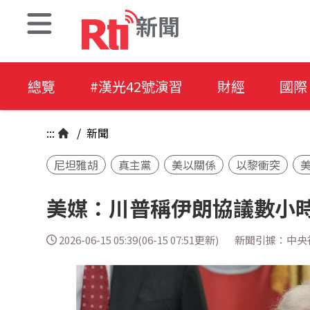
新聞
總覽
#漢光42號演習
財經
國際
:::
/
新聞
尼坦雅胡
真主黨
美以關係
以黎衝突
美媒：川普稱伊朗協議數小
2026-06-15 05:39(06-15 07:51更新)
新聞引據：中央