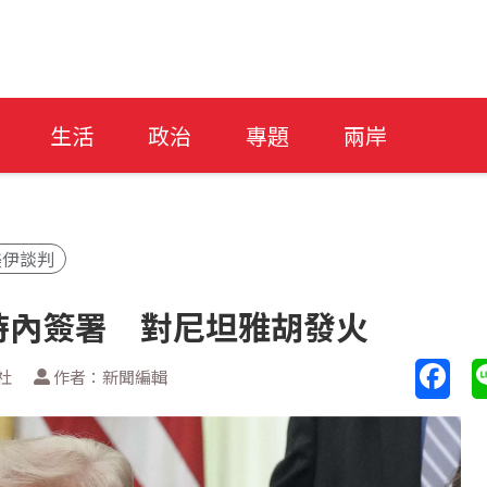
生活
政治
專題
兩岸
美伊談判
時內簽署 對尼坦雅胡發火
社
作者：新聞編輯