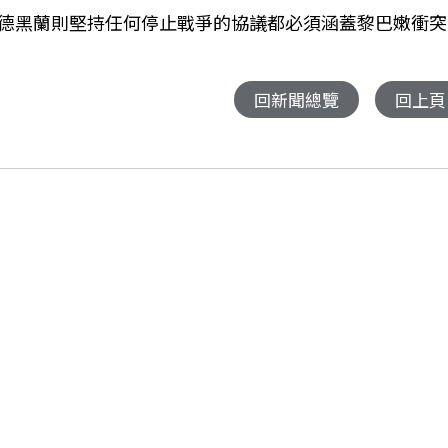
德黑蘭則堅持任何停止戰爭的協議都必須涵蓋黎巴嫩衝突
回新聞總覽
回上頁