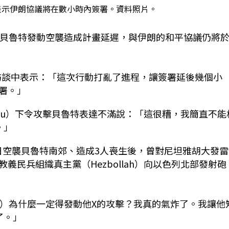
表示伊朗協議將在數小時內簽署。資料照片。
嫩貝魯特發動空襲造成計畫延遲，與伊朗的和平協議仍將
話訪談中表示：「這次行動打亂了進程，讓簽署延後幾個小
署。」
anyahu）下令攻擊貝魯特表達不滿說：「這很糟，我簡直不能
。」
14日空襲貝魯特南郊、造成3人喪生後，曾對尼坦雅胡大發雷
民兵組織真主黨（Hezbollah）向以色列北部發射砲
的小名）為什麼一定得發動他X的攻擊？我真的氣炸了。我讓他
了。」