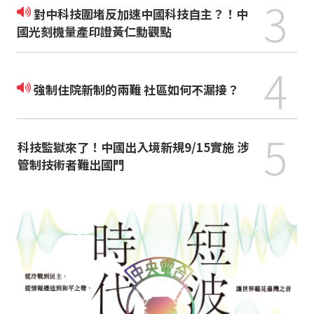
3
對中科技圍堵反加速中國科技自主？！中
國光刻機量產印證黃仁勳觀點
4
強制住院新制的兩難 社區如何不漏接？
5
科技監獄來了！中國出入境新規9/15實施 涉
管制技術者難出國門