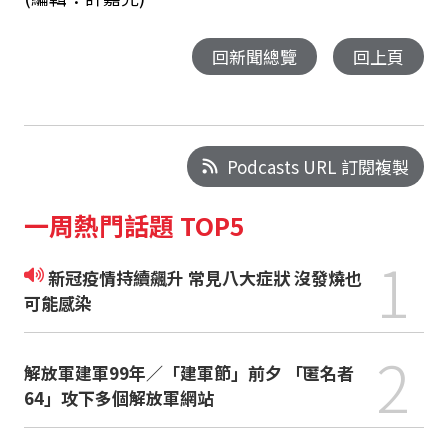
回新聞總覽
回上頁
Podcasts URL 訂閱複製
一周熱門話題 TOP5
1
新冠疫情持續飆升 常見八大症狀 沒發燒也
可能感染
2
解放軍建軍99年／「建軍節」前夕 「匿名者
64」攻下多個解放軍網站