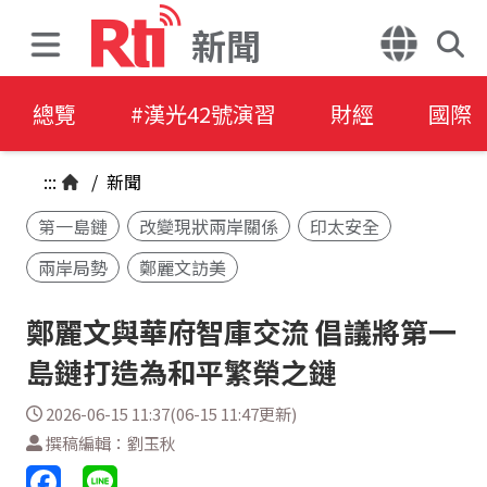
新聞
總覽
#漢光42號演習
財經
國際
:::
/
新聞
第一島鏈
改變現狀兩岸關係
印太安全
兩岸局勢
鄭麗文訪美
鄭麗文與華府智庫交流 倡議將第一
島鏈打造為和平繁榮之鏈
2026-06-15 11:37(06-15 11:47更新)
撰稿編輯：劉玉秋