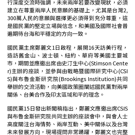
行深度交流時強調，未來兩岸若要改變現狀，必須
建立在尊重兩岸人民意願的基礎上，尤其是台灣2,
300萬人民的意願與選擇更必須得到充分尊重，這
是國民黨的堅定立場與信念，和美國及國際社會普
遍期待台海和平穩定的方向一致。
國民黨主席鄭麗文1日啟程，展開16天訪美行程，
造訪舊金山、波士頓、紐約、華府等美國主要城
市，期間並應邀出席由史汀生中心(Stimson Cente
r)主辦的座談，並參與由戰略暨國際研究中心(CSI
S)與布魯金斯研究院(Brookings Institution)共同
舉辦的交流活動，向美國政策圈闡述國民黨對兩岸
關係、台美合作及印太區域和平的理念。
國民黨15日發出新聞稿指出，鄭麗文應邀出席CSIS
與布魯金斯研究院共同主辦的座談會中，與會人士
高度關注台海情勢、兩岸互動、美中關係以及台灣
未來發展方向，現場提問非常踴躍，鄭麗文也完整