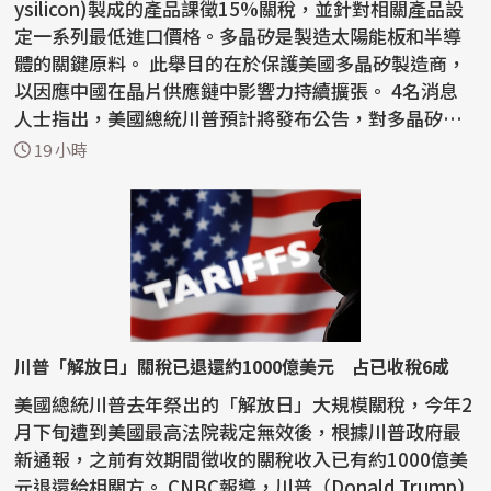
ysilicon)製成的產品課徵15%關稅，並針對相關產品設
定一系列最低進口價格。多晶矽是製造太陽能板和半導
體的關鍵原料。 此舉目的在於保護美國多晶矽製造商，
以因應中國在晶片供應鏈中影響力持續擴張。 4名消息
人士指出，美國總統川普預計將發布公告，對多晶矽、
矽晶...
19 小時
川普「解放日」關稅已退還約1000億美元 占已收稅6成
美國總統川普去年祭出的「解放日」大規模關稅，今年2
月下旬遭到美國最高法院裁定無效後，根據川普政府最
新通報，之前有效期間徵收的關稅收入已有約1000億美
元退還給相關方。 CNBC報導，川普（Donald Trump）