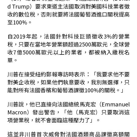
d Trump）要求東道主法國取消對美國科技業者徵
收的數位稅，否則就要將法國葡萄酒進口關稅提高
至100%。
自2019年起，法國針對科技巨頭徵收3%的營業
稅，只要在當地年營業額超過2500萬歐元，全球營
收7億5000萬歐元以上的業者，都被納入繳稅名
單。
川普在接受紐約郵報專訪時表示：「我要求他不要
對美企收稅，如果他們執意要收，我別無選擇，只
能對所有法國香檳和葡萄酒課徵100%的關稅。」
川普說，他已直接向法國總統馬克宏（Emmanuel
Macron）發出警告，「他（馬克宏）只要取消這
項營業稅，就不會面臨這種壓力了」。
這並非川普首次威脅對法國酒類商品課徵高額關