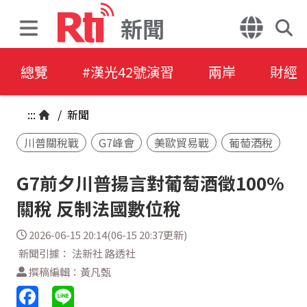
新聞
總覽
#漢光42號演習
兩岸
財經
:::
/
新聞
川普關稅戰
G7峰會
美歐貿易戰
葡萄酒稅
G7前夕川普揚言對葡萄酒徵100%
關稅 反制法國數位稅
2026-06-15 20:14(06-15 20:37更新)
新聞引據： 法新社 路透社
撰稿編輯：黃凡甄