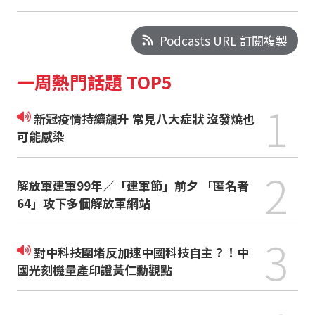
Podcasts URL 訂閱複製
一周熱門話題 TOP5
1
新冠疫情持續飆升 常見八大症狀 沒發燒也
可能感染
2
解放軍建軍99年／「建軍節」前夕 「匿名者
64」攻下多個解放軍網站
3
對中科技圍堵反加速中國科技自主？！中
國光刻機量產印證黃仁勳觀點