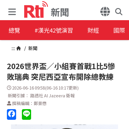
新聞
總覽
#漢光42號演習
財經
國際
:::
/
新聞
2026世界盃／小組賽首戰1比5慘
敗瑞典 突尼西亞宣布開除總教練
2026-06-16 09:58(06-16 10:17更新)
新聞引據： 路透社 Al Jazeera 衛報
撰稿編輯：鄭景懋