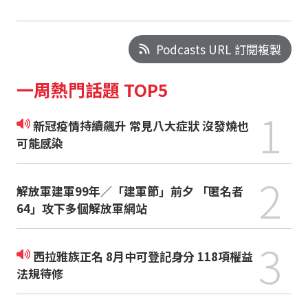
Podcasts URL 訂閱複製
一周熱門話題 TOP5
1
新冠疫情持續飆升 常見八大症狀 沒發燒也
可能感染
2
解放軍建軍99年／「建軍節」前夕 「匿名者
64」攻下多個解放軍網站
3
西拉雅族正名 8月中可登記身分 118項權益
法規待修