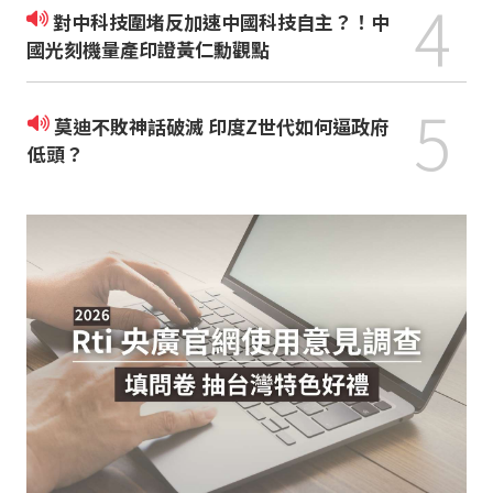
4
對中科技圍堵反加速中國科技自主？！中
國光刻機量產印證黃仁勳觀點
5
莫迪不敗神話破滅 印度Z世代如何逼政府
低頭？