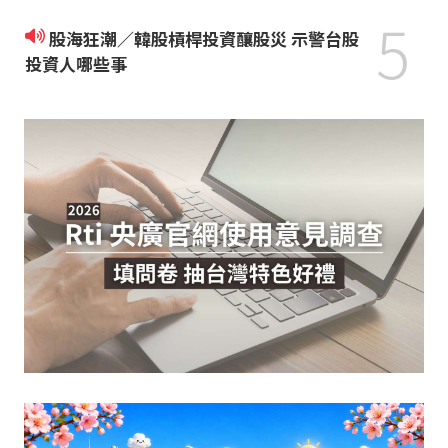
5
股海狂潮／韓股槓桿投資釀股災 示警台股
投資人哪些事