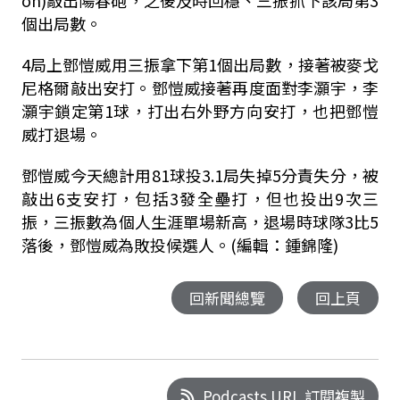
on)敲出陽春砲，之後及時回穩、三振抓下該局第3
個出局數。
4局上鄧愷威用三振拿下第1個出局數，接著被麥戈
尼格爾敲出安打。鄧愷威接著再度面對李灝宇，李
灝宇鎖定第1球，打出右外野方向安打，也把鄧愷
威打退場。
鄧愷威今天總計用81球投3.1局失掉5分責失分，被
敲出6支安打，包括3發全壘打，但也投出9次三
振，三振數為個人生涯單場新高，退場時球隊3比5
落後，鄧愷威為敗投候選人。(編輯：鍾錦隆)
回新聞總覽
回上頁
Podcasts URL 訂閱複製