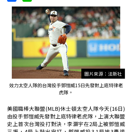
圖片來源：法新社
效力太空人隊的台灣投手鄧愷威15日先發對上底特律老
虎隊。
美國職棒大聯盟(MLB)休士頓太空人隊今天(16日)
由投手鄧愷威先發對上底特律老虎隊，上演大聯盟
史上首次台灣投打對決，李灝宇在2局上被鄧愷威
三振，4局上敲出安打，鄧愷威投3.1局挨3轟退