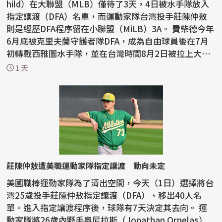
hild）在大聯盟（MLB）僅待了3天，4日被水手隊放入
指定讓渡（DFA）名單，而運動家隊台灣投手莊陳仲敖
則是經歷DFA程序留在小聯盟（MiLB）3A。 費柴德今年
6月底被克里夫蘭守護者隊DFA，成為自由球員後在7月
初轉戰西雅圖水手隊，並在台灣時間8月2日被拉上大聯
盟，...
1 天
莊陳仲敖遭美職運動家隊指定讓渡 動向未定
美國職棒運動家隊為了清出空間，今天（1日）選擇將台
灣25歲投手莊陳仲敖指定讓渡（DFA）、移出40人名
單。進入指定讓渡程序後，球隊有7天決定其去向。 運
動家隊將26歲內野手奧尼拉斯（Jonathan Ornelas）