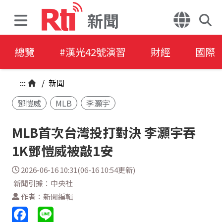
新聞
總覽
#漢光42號演習
財經
國際
:::
/
新聞
鄧愷威
MLB
李灝宇
MLB首次台灣投打對決 李灝宇吞
1K鄧愷威被敲1安
2026-06-16 10:31(06-16 10:54更新)
新聞引據：中央社
作者：新聞編輯