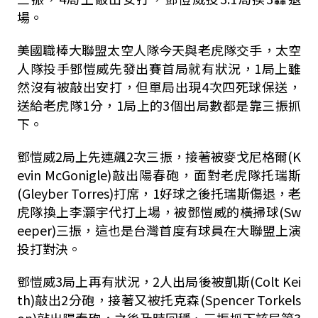
場。
美國職棒大聯盟太空人隊今天與老虎隊交手，太空
人隊投手鄧愷威先發出賽首局就有狀況，1局上雖
然沒有被敲出安打，但單局出現4次四死球保送，
送給老虎隊1分，1局上的3個出局數都是靠三振抓
下。
鄧愷威2局上先連飆2次三振，接著被麥戈尼格爾(K
evin McGonigle)敲出陽春砲，面對老虎隊托瑞斯
(Gleyber Torres)打席，1好球之後托瑞斯傷退，老
虎隊換上李灝宇代打上場，被鄧愷威的橫掃球(Sw
eeper)三振，這也是台灣首度有球員在大聯盟上演
投打對決。
鄧愷威3局上再有狀況，2人出局後被凱斯(Colt Kei
th)敲出2分砲，接著又被托克森(Spencer Torkels