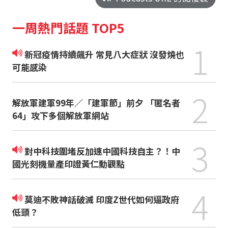
一周熱門話題 TOP5
1
新冠疫情持續飆升 常見八大症狀 沒發燒也
可能感染
2
解放軍建軍99年／「建軍節」前夕 「匿名者
64」攻下多個解放軍網站
3
對中科技圍堵反加速中國科技自主？！中
國光刻機量產印證黃仁勳觀點
4
莫迪不敗神話破滅 印度Z世代如何逼政府
低頭？