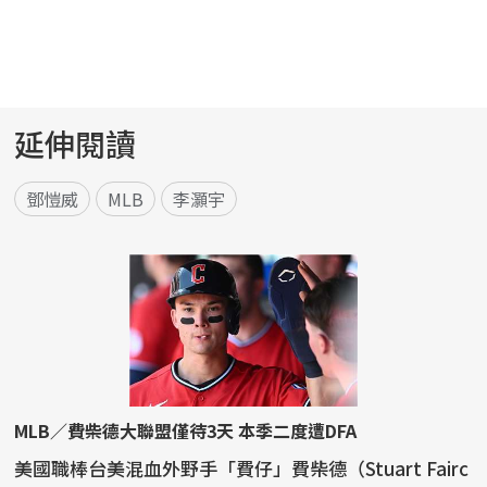
延伸閱讀
鄧愷威
MLB
李灝宇
MLB／費柴德大聯盟僅待3天 本季二度遭DFA
美國職棒台美混血外野手「費仔」費柴德（Stuart Fairc