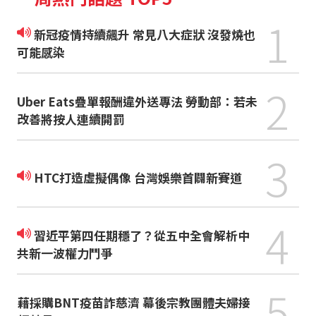
1
新冠疫情持續飆升 常見八大症狀 沒發燒也
可能感染
2
Uber Eats疊單報酬違外送專法 勞動部：若未
改善將按人連續開罰
3
HTC打造虛擬偶像 台灣娛樂首闢新賽道
4
習近平第四任期穩了？從五中全會解析中
共新一波權力鬥爭
5
藉採購BNT疫苗詐慈濟 幕後宗教團體夫婦接