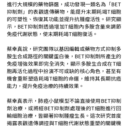
進行大規模的藥物篩選，成功發現一類名為「BET
抑制劑」的表觀遺傳藥物，能提升末期耗竭T細胞
的可塑性、恢復其功能並提升抗腫瘤活性。研究顯
示，BET抑制劑透過增加T細胞內多胺含量來調節
免疫代謝狀態，使末期耗竭T細胞復活。
蔡幸真說，研究團隊以基因編輯或藥物方式抑制多
胺生合成路徑的關鍵蛋白後，BET抑制劑所產生的
免疫增強效果即完全消失，顯示多胺生合成在T細
胞再活化過程中扮演不可或缺的核心角色，甚至有
機會重新塑造耗竭T細胞的命運，維持其長期抗癌
能力，提升免疫治療的持續效果。
蔡幸真表示，肺癌小鼠模型不論直接使用BET抑制
劑治療，或將經BET抑制劑處理後的T細胞進行回
輸細胞治療，皆顯著抑制腫瘤生長。這次研究首度
揭露表觀遺傳調控與T細胞代謝狀態重塑的關鍵機