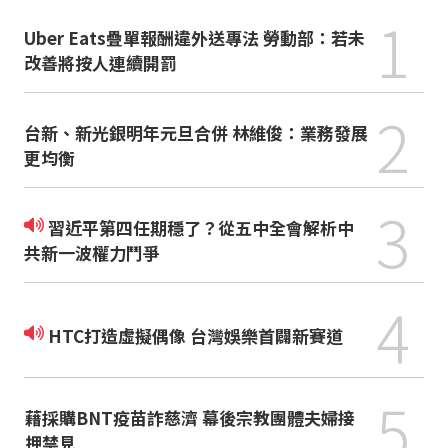
1
Uber Eats疊單報酬違外送專法 勞動部：若未
改善將按人連續開罰
2
台新、新光銀明年元旦合併 林維俊：業務發展
更均衡
3
習近平第四任期穩了？從五中全會解析中
共新一波權力鬥爭
4
HTC打造虛擬偶像 台灣娛樂首闢新賽道
5
藉採購BNT疫苗詐慈濟 幕後宗教團體夫婦接
押禁見