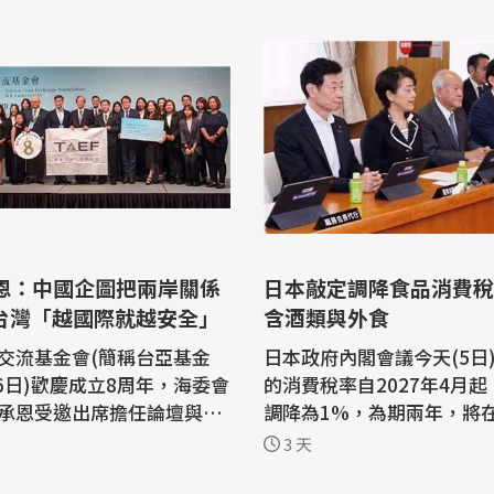
日本敲定調降食品消費稅
 台灣「越國際就越安全」
含酒類與外食
交流基金會(簡稱台亞基金
日本政府內閣會議今天(5日
(6日)歡慶成立8周年，海委會
的消費稅率自2027年4月起
承恩受邀出席擔任論壇與談
調降為1%，為期兩年，將
出，中國近年在海上動作頻
國會提交法案。若法案通過
3 天
把台灣議題內國化，所幸這
本1989年導入消費稅以來