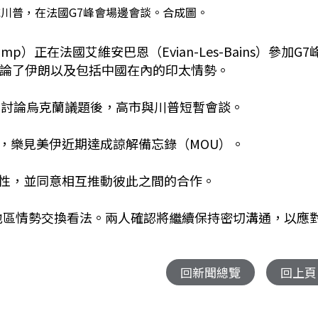
川普，在法國G7峰會場邊會談。合成圖。
p）正在法國艾維安巴恩（Evian-Les-Bains）參加G7
討論了伊朗以及包括中國在內的印太情勢。
）討論烏克蘭議題後，高市與川普短暫會談。
，樂見美伊近期達成諒解備忘錄（MOU）。
性，並同意相互推動彼此之間的合作。
地區情勢交換看法。兩人確認將繼續保持密切溝通，以應
回新聞總覽
回上頁