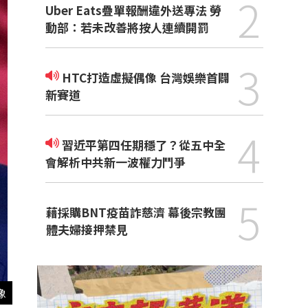
2
Uber Eats疊單報酬違外送專法 勞
動部：若未改善將按人連續開罰
3
HTC打造虛擬偶像 台灣娛樂首闢
新賽道
4
習近平第四任期穩了？從五中全
會解析中共新一波權力鬥爭
5
藉採購BNT疫苗詐慈濟 幕後宗教團
體夫婦接押禁見
像