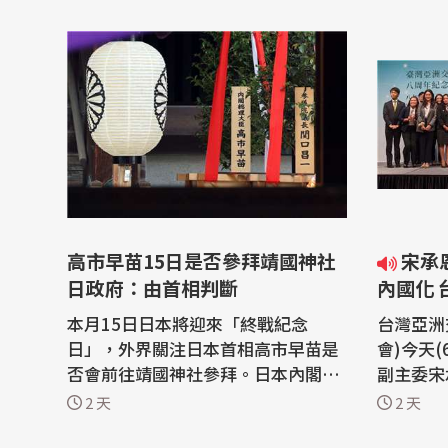
高市早苗15日是否參拜靖國神社
宋承恩：中國企圖把兩岸關係
日政府：由首相判斷
內國化
本月15日日本將迎來「終戰紀念
台灣亞洲
日」，外界關注日本首相高市早苗是
會)今天
否會前往靖國神社參拜。日本內閣官
副主委宋
房長官木原稔今天(7日)表示「這將由
人，他指
2 天
2 天
首相高市早苗本人自行判斷」。 日本
頻，企圖