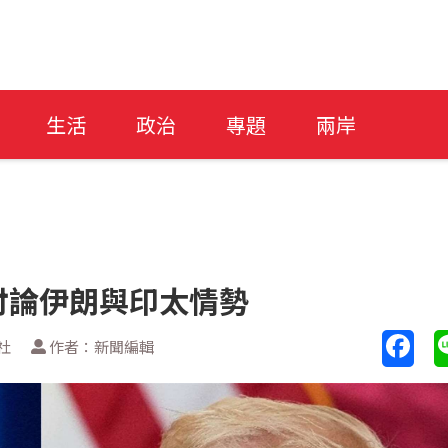
生活
政治
專題
兩岸
討論伊朗與印太情勢
社
作者：新聞編輯