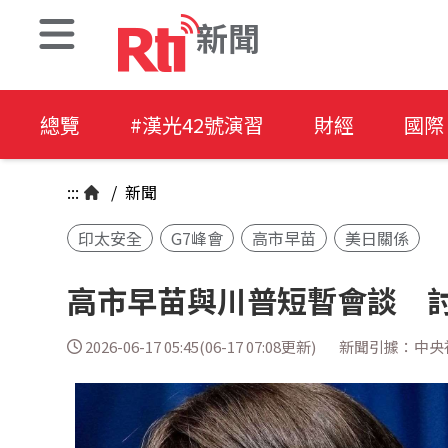
新聞
總覽
#漢光42號演習
財經
國際
:::
/
新聞
印太安全
G7峰會
高市早苗
美日關係
高市早苗與川普短暫會談 
2026-06-17 05:45(06-17 07:08更新)
新聞引據：中央