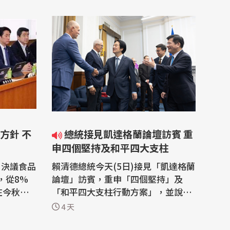
方針 不
總統接見凱達格蘭論壇訪賓 重
申四個堅持及和平四大支柱
)決議食品
賴清德總統今天(5日)接見「凱達格蘭
，從8%
論壇」訪賓，重申「四個堅持」及
在今秋向
「和平四大支柱行動方案」，並說明
，將是日
台灣推動社會防衛韌性，民眾也將參
4 天
，首度調降
與自今天展開的「漢光演習」。加拿