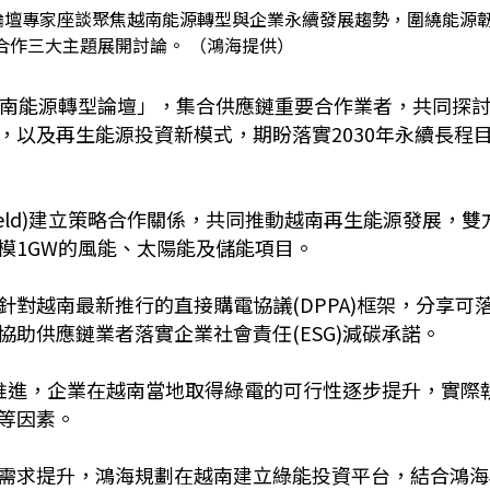
論壇專家座談聚焦越南能源轉型與企業永續發展趨勢，圍繞能源
合作三大主題展開討論。 （鴻海提供）
越南能源轉型論壇」，集合供應鏈重要合作業者，共同探
，以及再生能源投資新模式，期盼落實2030年永續長程
ield)建立策略合作關係，共同推動越南再生能源發展，雙
模1GW的風能、太陽能及儲能項目。
對越南最新推行的直接購電協議(DPPA)框架，分享可
助供應鏈業者落實企業社會責任(ESG)減碳承諾。
續推進，企業在越南當地取得綠電的可行性逐步提升，實際
等因素。
需求提升，鴻海規劃在越南建立綠能投資平台，結合鴻海