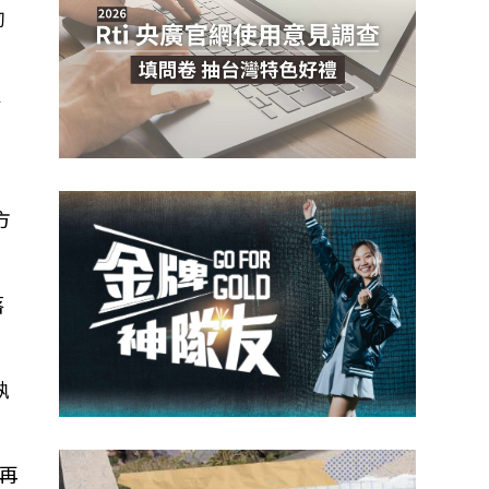
韌
討
目
方
落
執
再