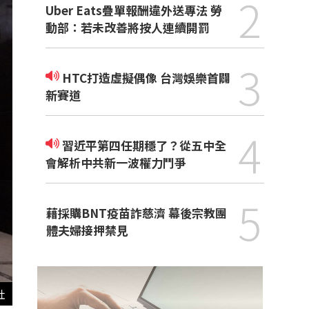
2
Uber Eats疊單報酬違外送專法 勞
動部：若未改善將按人連續開罰
3
HTC打造虛擬偶像 台灣娛樂首闢
新賽道
4
習近平第四任期穩了？從五中全
會解析中共新一波權力鬥爭
5
藉採購BNT疫苗詐慈濟 幕後宗教團
體夫婦接押禁見
社