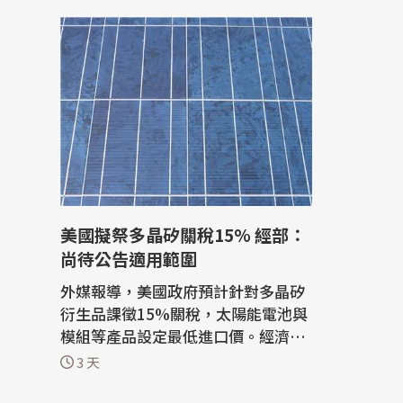
美國擬祭多晶矽關稅15% 經部：
尚待公告適用範圍
外媒報導，美國政府預計針對多晶矽
衍生品課徵15%關稅，太陽能電池與
模組等產品設定最低進口價。經濟部
今天(6日)回應表示，目前美方尚未公
3 天
布相關措施及適用的稅號，將待美方