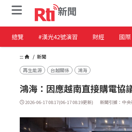
新聞
總覽
#漢光42號演習
財經
國際
:::
/
新聞
再生能源
台越關係
鴻海
鴻海：因應越南直接購電協議
2026-06-17 08:17(06-17 08:19更新)
新聞引據：中央