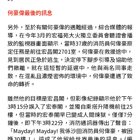
何豪偉最後的訊息
另外，至於有關何豪偉的遇難經過，綜合媒體的報
導，在今年3月的宏福苑大火獨立委員會聽證會播
放的監視器畫面顯示，當時37歲的消防員何偉豪原
定任務是前往宏昌閣2701室，何偉豪在救援途中，
見到居民正急於逃生，決定停下腳步引導及協助他
們撤離。就在這短暫的延遲中，他與兩名同事走
散，在混亂且濃煙密佈的環境中，何偉豪遭遇了致
命的轉折。
雖然他的目標是宏昌閣，但影像紀錄顯示他於下午
3時15分誤入了宏泰閣，並獨自乘搭升降機前往25
樓，但當時的宏泰閣早已變成人間煉獄。僅僅7分
鐘後，即下午3時22分，消防通訊器傳出了聲音：
「Mayday! Mayday! 我係沙田消防員何偉豪，被困
喺30樓！」這成了他留給世界最後的訊息。(編