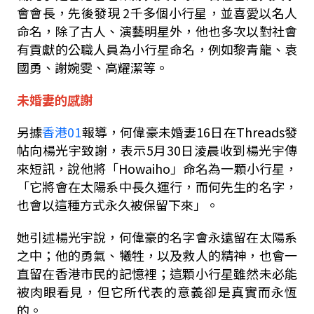
會會長，先後發現 2千多個小行星，並喜愛以名人
命名，除了古人、演藝明星外，他也多次以對社會
有貢獻的公職人員為小行星命名，例如黎青龍、袁
國勇、謝婉雯、高耀潔等。
未婚妻的感謝
另據
香港01
報導，何偉豪未婚妻16日在Threads發
帖向楊光宇致謝，表示5月30日淩晨收到楊光宇傳
來短訊，說他將「Howaiho」命名為一顆小行星，
「它將會在太陽系中長久運行，而何先生的名字，
也會以這種方式永久被保留下來」。
她引述楊光宇說，何偉豪的名字會永遠留在太陽系
之中；他的勇氣、犧牲，以及救人的精神，也會一
直留在香港市民的記憶裡；這顆小行星雖然未必能
被肉眼看見，但它所代表的意義卻是真實而永恆
的。