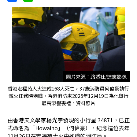
圖片來源：路透社/達志影像
香港宏福苑大火造成168人死亡，37歲消防員何偉豪執行
滅火任務時殉職，香港消防處2025年12月19日為他舉行
最高榮譽喪禮。資料照片
由香港天文學家楊光宇發現的小行星 34871，已正
式命名為「Howaiho」（何偉豪），紀念這位去年
11月26日在宏福苑大火中殉職的消防員。