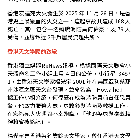
香港宏福苑大火發生於 2025 年 11 月 26 日，是香
港史上最嚴重的火災之一。這起事故共造成 168 人
死亡，其中包含一名殉職消防員何偉豪，及 79 人
受傷，並導致近 2千戶居民流離失所。
香港天文學家的致敬
香港獨立媒體ReNews報導，根據國際天文聯會小
天體命名工作小組上月 4 日的公佈，小行星 3487
1，由香港天文學家楊光宇 2001 年在美國亞利桑那
州沙漠之鷹天文台發現，並命名為「Howaiho」；
據工作小組介紹，何偉豪在成為消防員前曾任職員
警，他致力服務大眾，勇敢參與消防及救援工作，
在宏福
苑
大火期間不幸殉職，「他的英勇與奉獻精
神將會被銘記」。
楊光宇是香港著名業餘天文學家，曾任香港天文學