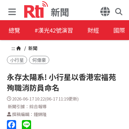
新聞
總覽
#漢光42號演習
財經
國際
:::
/
新聞
小行星
何偉豪
永存太陽系! 小行星以香港宏福苑
殉職消防員命名
2026-06-17 10:22(06-17 11:19更新)
新聞引據：綜合報導
撰稿編輯：鍾錦隆