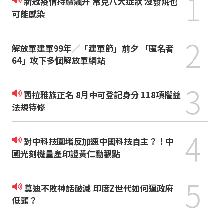
1
新冠疫情持續飆升 常見八大症狀 沒發燒也
可能感染
2
解放軍建軍99年／「建軍節」前夕 「匿名者
64」攻下多個解放軍網站
3
西拉雅族正名 8月中可登記身分 118項權益
法規待修
4
對中科技圍堵反加速中國科技自主？！中
國光刻機量產印證黃仁勳觀點
5
莫迪不敗神話破滅 印度Z世代如何逼政府
低頭？