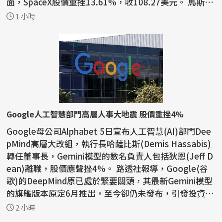
面，SpaceX股價重挫13.61%，收108.27美元。 馬斯克
表示：「我們...
1 小時
Google人工智慧部門高層人事大地震 股價重挫4%
Google母公司Alphabet 5日宣布人工智慧(AI)部門Dee
pMind高層大改組，執行長哈薩比斯(Demis Hassabis)
轉任董事長，Gemini模型的數名負責人包括狄恩(Jeff D
ean)離職，股價應聲挫4%。 路透社報導，Google(谷
歌)的DeepMind原已處於緊要關頭，其最新Gemini模型
的旗艦版本原定6月推出，至今卻仍未發布，引發投資人
和業界擔憂...
2 小時